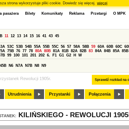
sza strona wykorzystuje pliki cookie. Dowiedz się więcej.
więcej
a pasażera
Bilety
Komunikaty
Reklama
Przetargi
O MPK
0B
11
12
13
14
15
16
41
43
45
53A
53C
53B
54B
55A
55B
55C
56
57
58A
58B
59
60A
60B
60C
60
75A
75B
76
77
78
80A
80B
81A
81B
82A
82B
83
84A
84B
85A
85B
97B
99
100
101
201
202
6.
F1
G1
G2
H
W
N5B
N6
N7A
N7B
N8
N9
rzystanek Rewolucji 1905r.
Sprawdź rozkład na d
Utrudnienia
Przystanki
Połączenia
KILIŃSKIEGO - REWOLUCJI 1905R
STANEK: