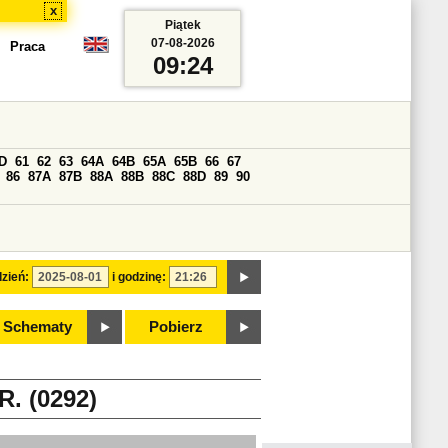
x
Piątek
07-08-2026
Praca
09:24
D
61
62
63
64A
64B
65A
65B
66
67
86
87A
87B
88A
88B
88C
88D
89
90
zień:
i godzinę:
Schematy
Pobierz
. (0292)