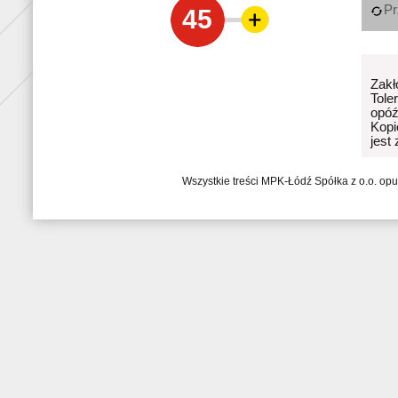
Pr
45
Zakł
Tole
opóź
Kopi
jest
Wszystkie treści MPK-Łódź Spółka z o.o. op