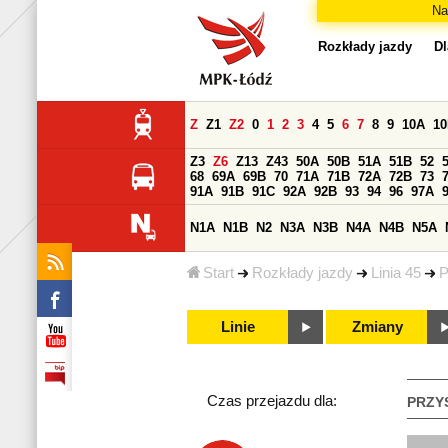
Na
Rozkłady jazdy
Dl
Z
Z1
Z2
0
1
2
3
4
5
6
7
8
9
10A
1
Z3
Z6
Z13
Z43
50A
50B
51A
51B
52
68
69A
69B
70
71A
71B
72A
72B
73
91A
91B
91C
92A
92B
93
94
96
97A
N1A
N1B
N2
N3A
N3B
N4A
N4B
N5A
Start
Rozkłady jazdy
Linia 45
P
Linie
Zmiany
Czas przejazdu dla:
PRZY