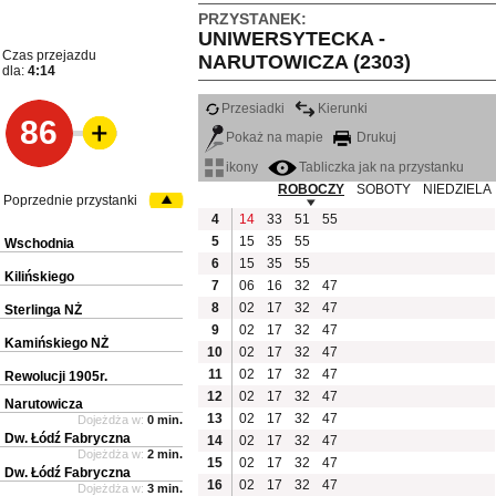
PRZYSTANEK:
UNIWERSYTECKA -
Czas przejazdu
NARUTOWICZA (2303)
dla:
4:14
Przesiadki
Kierunki
86
Pokaż na mapie
Drukuj
ikony
Tabliczka jak na przystanku
ROBOCZY
SOBOTY
NIEDZIELA
Poprzednie przystanki
4
14
33
51
55
5
15
35
55
Wschodnia
6
15
35
55
Kilińskiego
7
06
16
32
47
8
02
17
32
47
Sterlinga NŻ
9
02
17
32
47
Kamińskiego NŻ
10
02
17
32
47
11
02
17
32
47
Rewolucji 1905r.
12
02
17
32
47
Narutowicza
13
02
17
32
47
Dojeżdża w:
0 min.
Dw. Łódź Fabryczna
14
02
17
32
47
Dojeżdża w:
2 min.
15
02
17
32
47
Dw. Łódź Fabryczna
16
02
17
32
47
Dojeżdża w:
3 min.