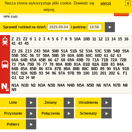
Nasza strona wykorzystuje pliki cookie. Dowiedz się
więcej
x
#
więcej.
Sprawdź rozkład na dzień:
i godzinę:
Z
Z1
Z2
0
1
2
3
4
5
6
7
8
9
10A
10B
11
12
13
14
15
16
41
43
45
Z3
Z6
Z13
Z43
50A
50B
51A
51B
52
53A
53C
53B
54B
55A
55B
55C
56
57
58A
58B
59
60A
60B
60C
60D
61
62
63
64A
64B
65A
65B
66
67
68
69A
69B
70
71A
71B
72A
72B
73
75A
75B
76
77
78
80A
80B
81A
81B
82A
82B
83
84A
84B
85A
85B
86
87A
87B
88A
88B
88C
88D
89
90
91A
91B
91C
92A
92B
93
94
96
97A
97B
99
100
101
201
202
6.
F1
G1
G2
H
W
N1A
N1B
N2
N3A
N3B
N4A
N4B
N5A
N5B
N6
N7A
N7B
N8
N9
Linie
Zmiany
Utrudnienia
Przystanki
Połączenia
Schematy
Pobierz