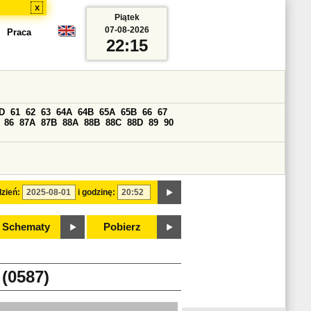
x
Piątek
07-08-2026
Praca
22:15
D
61
62
63
64A
64B
65A
65B
66
67
86
87A
87B
88A
88B
88C
88D
89
90
zień:
i godzinę:
Schematy
Pobierz
0587)