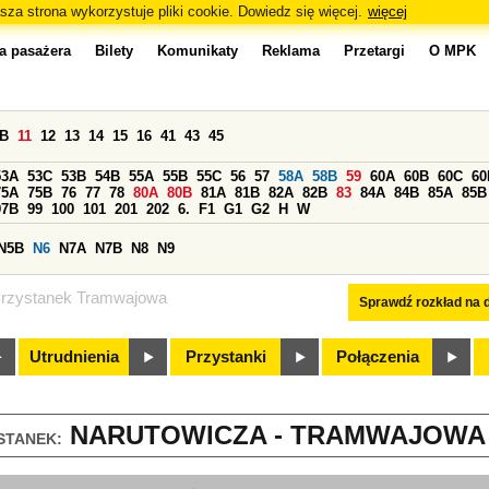
sza strona wykorzystuje pliki cookie. Dowiedz się więcej.
więcej
a pasażera
Bilety
Komunikaty
Reklama
Przetargi
O MPK
0B
11
12
13
14
15
16
41
43
45
53A
53C
53B
54B
55A
55B
55C
56
57
58A
58B
59
60A
60B
60C
60
75A
75B
76
77
78
80A
80B
81A
81B
82A
82B
83
84A
84B
85A
85B
97B
99
100
101
201
202
6.
F1
G1
G2
H
W
N5B
N6
N7A
N7B
N8
N9
rzystanek Tramwajowa
Sprawdź rozkład na d
Utrudnienia
Przystanki
Połączenia
NARUTOWICZA - TRAMWAJOWA (
STANEK: