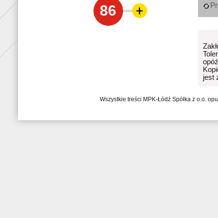
Pr
86
Zakł
Tole
opóź
Kopi
jest
Wszystkie treści MPK-Łódź Spółka z o.o. op