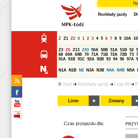
Na
Rozkłady jazdy
Dl
Z
Z1
Z2
0
1
2
3
4
5
6
7
8
9
10A
1
Z3
Z6
Z13
Z43
50A
50B
51A
51B
52
68
69A
69B
70
71A
71B
72A
72B
73
91A
91B
91C
92A
92B
93
94
96
97A
N1A
N1B
N2
N3A
N3B
N4A
N4B
N5A
Start
Rozkłady jazdy
Linia 86
P
Linie
Zmiany
Czas przejazdu dla:
PRZY