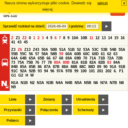
Nasza strona wykorzystuje pliki cookie. Dowiedz się
więcej
x
#
więcej.
Sprawdź rozkład na dzień:
i godzinę:
Z
Z1
Z2
0
1
2
3
4
5
6
7
8
9
10A
10B
11
12
13
14
15
16
41
43
45
Z3
Z6
Z13
Z43
50A
50B
51A
51B
52
53A
53C
53B
54B
55A
55B
55C
56
57
58A
58B
59
60A
60B
60C
60D
61
62
63
64A
64B
65A
65B
66
67
68
69A
69B
70
71A
71B
72A
72B
73
75A
75B
76
77
78
80A
80B
81A
81B
82A
82B
83
84A
84B
85A
85B
86
87A
87B
88A
88B
88C
88D
89
90
91A
91B
91C
92A
92B
93
94
96
97A
97B
99
100
101
201
202
6.
F1
G1
G2
H
W
N1A
N1B
N2
N3A
N3B
N4A
N4B
N5A
N5B
N6
N7A
N7B
N8
N9
Linie
Zmiany
Utrudnienia
Przystanki
Połączenia
Schematy
Pobierz