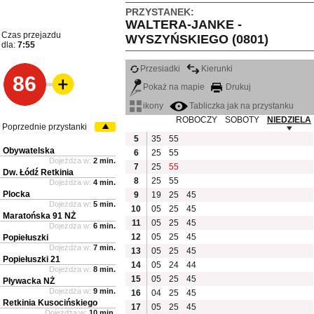
PRZYSTANEK:
WALTERA-JANKE -
Czas przejazdu
WYSZYŃSKIEGO (0801)
dla:
7:55
Przesiadki
Kierunki
86
Pokaż na mapie
Drukuj
ikony
Tabliczka jak na przystanku
ROBOCZY
SOBOTY
NIEDZIELA
Poprzednie przystanki
5
35
55
Obywatelska
6
25
55
Dojeżdża w:
2 min.
7
25
55
Dw. Łódź Retkinia
8
25
55
Dojeżdża w:
4 min.
Plocka
9
19
25
45
Dojeżdża w:
5 min.
10
05
25
45
Maratońska 91 NŻ
11
05
25
45
Dojeżdża w:
6 min.
12
05
25
45
Popiełuszki
Dojeżdża w:
7 min.
13
05
25
45
Popiełuszki 21
14
05
24
44
Dojeżdża w:
8 min.
15
05
25
45
Pływacka NŻ
Dojeżdża w:
9 min.
16
04
25
45
Retkinia Kusocińskiego
17
05
25
45
Dojeżdża w:
10 min.