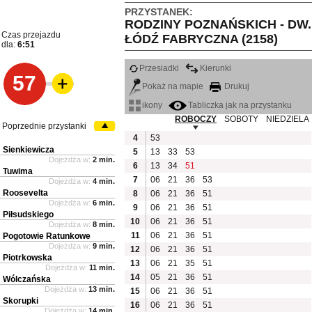
PRZYSTANEK:
RODZINY POZNAŃSKICH - DW.
Czas przejazdu
ŁÓDŹ FABRYCZNA (2158)
dla:
6:51
Przesiadki
Kierunki
57
Pokaż na mapie
Drukuj
ikony
Tabliczka jak na przystanku
ROBOCZY
SOBOTY
NIEDZIELA
Poprzednie przystanki
4
53
Sienkiewicza
5
13
33
53
Dojeżdża w:
2 min.
6
13
34
51
Tuwima
7
06
21
36
53
Dojeżdża w:
4 min.
Roosevelta
8
06
21
36
51
Dojeżdża w:
6 min.
9
06
21
36
51
Piłsudskiego
10
06
21
36
51
Dojeżdża w:
8 min.
11
06
21
36
51
Pogotowie Ratunkowe
Dojeżdża w:
9 min.
12
06
21
36
51
Piotrkowska
13
06
21
35
51
Dojeżdża w:
11 min.
14
05
21
36
51
Wólczańska
Dojeżdża w:
13 min.
15
06
21
36
51
Skorupki
16
06
21
36
51
Dojeżdża w:
14 min.