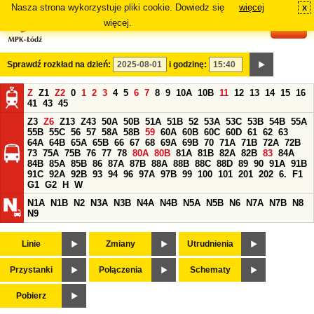
Nasza strona wykorzystuje pliki cookie. Dowiedz się
więcej
x
#
więcej.
Sprawdź rozkład na dzień:
i godzinę:
Z
Z1
Z2
0
1
2
3
4
5
6
7
8
9
10A
10B
11
12
13
14
15
16
41
43
45
Z3
Z6
Z13
Z43
50A
50B
51A
51B
52
53A
53C
53B
54B
55A
55B
55C
56
57
58A
58B
59
60A
60B
60C
60D
61
62
63
64A
64B
65A
65B
66
67
68
69A
69B
70
71A
71B
72A
72B
73
75A
75B
76
77
78
80A
80B
81A
81B
82A
82B
83
84A
84B
85A
85B
86
87A
87B
88A
88B
88C
88D
89
90
91A
91B
91C
92A
92B
93
94
96
97A
97B
99
100
101
201
202
6.
F1
G1
G2
H
W
N1A
N1B
N2
N3A
N3B
N4A
N4B
N5A
N5B
N6
N7A
N7B
N8
N9
Linie
Zmiany
Utrudnienia
Przystanki
Połączenia
Schematy
Pobierz