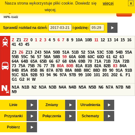
Nasza strona wykorzystuje pliki cookie. Dowiedz się
więcej
x
#
więcej.
Sprawdź rozkład na dzień:
i godzinę:
Z
Z1
Z2
0
1
2
3
4
5
6
7
8
9
10A
10B
11
12
13
14
15
16
41
43
45
Z3
Z6
Z13
Z43
50A
50B
51A
51B
52
53A
53C
53B
54B
55A
55B
55C
56
57
58A
58B
59
60A
60B
60C
60D
61
62
63
64A
64B
65A
65B
66
67
68
69A
69B
70
71A
71B
72A
72B
73
75A
75B
76
77
78
80A
80B
81A
81B
82A
82B
83
84A
84B
85A
85B
86
87A
87B
88A
88B
88C
88D
89
90
91A
91B
91C
92A
92B
93
94
96
97A
97B
99
100
101
201
202
6.
F1
G1
G2
H
W
N1A
N1B
N2
N3A
N3B
N4A
N4B
N5A
N5B
N6
N7A
N7B
N8
N9
Linie
Zmiany
Utrudnienia
Przystanki
Połączenia
Schematy
Pobierz