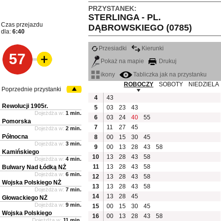
PRZYSTANEK:
STERLINGA - PL.
Czas przejazdu
DĄBROWSKIEGO (0785)
dla:
6:40
Przesiadki
Kierunki
57
Pokaż na mapie
Drukuj
ikony
Tabliczka jak na przystanku
ROBOCZY
SOBOTY
NIEDZIELA
Poprzednie przystanki
4
43
Rewolucji 1905r.
5
03
23
43
Dojeżdża w:
1 min.
6
03
24
40
55
Pomorska
7
11
27
45
Dojeżdża w:
2 min.
Północna
8
00
15
30
45
Dojeżdża w:
3 min.
9
00
13
28
43
58
Kamińskiego
10
13
28
43
58
Dojeżdża w:
4 min.
11
13
28
43
58
Bulwary Nad Łódką NŻ
Dojeżdża w:
6 min.
12
13
28
43
58
Wojska Polskiego NŻ
13
13
28
43
58
Dojeżdża w:
7 min.
14
13
28
45
Głowackiego NŻ
Dojeżdża w:
9 min.
15
00
15
30
45
Wojska Polskiego
16
00
13
28
43
58
Dojeżdża w:
11 min.