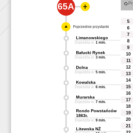
Pr
65A
5
Poprzednie przystanki
6
7
Limanowskiego
8
Dojeżdża w:
1 min.
9
Bałucki Rynek
10
Dojeżdża w:
3 min.
11
12
Dolna
Dojeżdża w:
5 min.
13
14
Kowalska
15
Dojeżdża w:
6 min.
16
Murarska
17
Dojeżdża w:
7 min.
18
Rondo Powstańców
19
1863r.
20
Dojeżdża w:
9 min.
21
Litewska NŻ
22