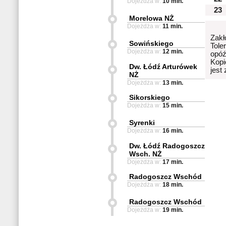
Dojeżdża w:
10 min.
23
Morelowa NŻ
Dojeżdża w:
11 min.
Zakł
Sowińskiego
Tole
Dojeżdża w:
12 min.
opóź
Kopi
Dw. Łódź Arturówek
jest
NŻ
Dojeżdża w:
13 min.
Sikorskiego
Dojeżdża w:
15 min.
Syrenki
Dojeżdża w:
16 min.
Dw. Łódź Radogoszcz
Wsch. NŻ
Dojeżdża w:
17 min.
Radogoszcz Wschód
Dojeżdża w:
18 min.
Radogoszcz Wschód
Dojeżdża w:
19 min.