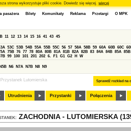
sza strona wykorzystuje pliki cookie. Dowiedz się więcej.
więcej
a pasażera
Bilety
Komunikaty
Reklama
Przetargi
O MPK
0B
11
12
13
14
15
16
41
43
45
53A
53C
53B
54B
55A
55B
55C
56
57
58A
58B
59
60A
60B
60C
60
75A
75B
76
77
78
80A
80B
81A
81B
82A
82B
83
84A
84B
85A
85B
97B
99
100
101
201
202
6.
F1
G1
G2
H
W
N5B
N6
N7A
N7B
N8
N9
Przystanek Lutomierska
Sprawdź rozkład na d
Utrudnienia
Przystanki
Połączenia
ZACHODNIA - LUTOMIERSKA (13
STANEK: