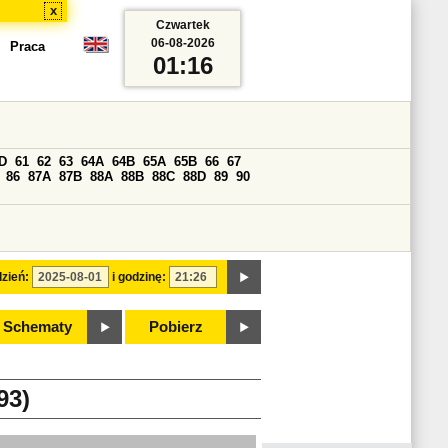
x
Czwartek
06-08-2026
Praca
01:16
D
61
62
63
64A
64B
65A
65B
66
67
86
87A
87B
88A
88B
88C
88D
89
90
zień:
i godzinę:
Schematy
Pobierz
93)