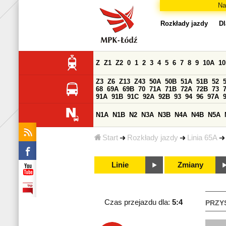
Na
Rozkłady jazdy
Dl
Z
Z1
Z2
0
1
2
3
4
5
6
7
8
9
10A
1
Z3
Z6
Z13
Z43
50A
50B
51A
51B
52
68
69A
69B
70
71A
71B
72A
72B
73
91A
91B
91C
92A
92B
93
94
96
97A
N1A
N1B
N2
N3A
N3B
N4A
N4B
N5A
Start
Rozkłady jazdy
Linia 65A
Linie
Zmiany
Czas przejazdu dla:
5:4
PRZY