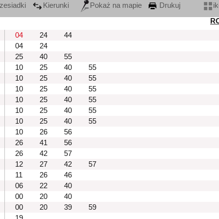
zesiadki
Kierunki
Pokaż na mapie
Drukuj
i
R
04
24
44
04
24
25
40
55
10
25
40
55
10
25
40
55
10
25
40
55
10
25
40
55
10
25
40
55
10
25
40
55
10
26
56
26
41
56
26
42
57
12
27
42
57
11
26
46
06
22
40
00
20
40
00
20
39
59
19