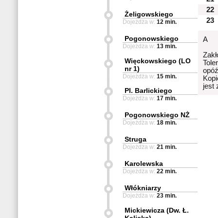
22
Żeligowskiego
23
Dojeżdża w:
12 min.
Pogonowskiego
A
Dojeżdża w:
13 min.
Zakł
Więckowskiego (LO
Tole
nr 1)
opóź
Dojeżdża w:
15 min.
Kopi
jest
Pl. Barlickiego
Dojeżdża w:
17 min.
Pogonowskiego NŻ
Dojeżdża w:
18 min.
Struga
Dojeżdża w:
21 min.
Karolewska
Dojeżdża w:
22 min.
Włókniarzy
Dojeżdża w:
23 min.
Mickiewicza (Dw. Ł.