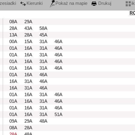
zesiadki
Kierunki
Pokaż na mapie
Drukuj
i
R
08A
29A
28A
43A
58A
13A
28A
45A
00A
15A
31A
46A
01A
16A
31A
46A
01A
16A
31A
46A
01A
16A
31A
46A
01A
16A
31A
46A
01A
16A
46A
16A
31A
46A
16A
31A
46A
01A
16A
31A
46A
01A
16A
31A
46A
01A
16A
31A
46A
01A
16A
31A
51A
09A
29A
48A
08A
28A
28A
48A