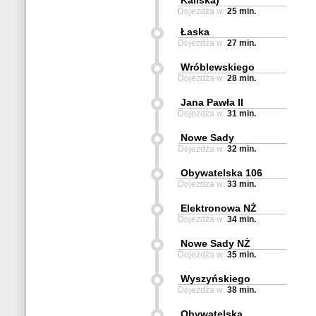
Kaliska)
Dojeżdża w:
25 min.
Łaska
Dojeżdża w:
27 min.
Wróblewskiego
Dojeżdża w:
28 min.
Jana Pawła II
Dojeżdża w:
31 min.
Nowe Sady
Dojeżdża w:
32 min.
Obywatelska 106
Dojeżdża w:
33 min.
Elektronowa NŻ
Dojeżdża w:
34 min.
Nowe Sady NŻ
Dojeżdża w:
35 min.
Wyszyńskiego
Dojeżdża w:
38 min.
Obywatelska