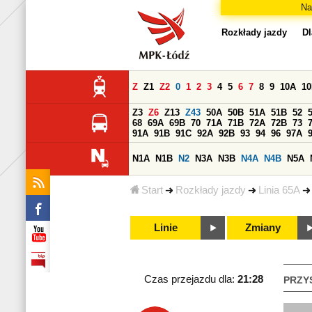
Na
Rozkłady jazdy
Dl
Z
Z1
Z2
0
1
2
3
4
5
6
7
8
9
10A
1
Z3
Z6
Z13
Z43
50A
50B
51A
51B
52
68
69A
69B
70
71A
71B
72A
72B
73
91A
91B
91C
92A
92B
93
94
96
97A
N1A
N1B
N2
N3A
N3B
N4A
N4B
N5A
Start
Rozkłady jazdy
Linia 65A
Linie
Zmiany
Czas przejazdu dla:
21:28
PRZY