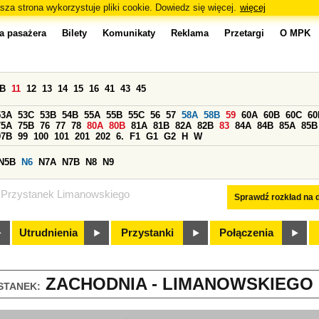
sza strona wykorzystuje pliki cookie. Dowiedz się więcej.
więcej
a pasażera
Bilety
Komunikaty
Reklama
Przetargi
O MPK
0B
11
12
13
14
15
16
41
43
45
53A
53C
53B
54B
55A
55B
55C
56
57
58A
58B
59
60A
60B
60C
60
75A
75B
76
77
78
80A
80B
81A
81B
82A
82B
83
84A
84B
85A
85B
97B
99
100
101
201
202
6.
F1
G1
G2
H
W
N5B
N6
N7A
N7B
N8
N9
Przystanek Limanowskiego
Sprawdź rozkład na d
Utrudnienia
Przystanki
Połączenia
ZACHODNIA - LIMANOWSKIEGO (
STANEK: