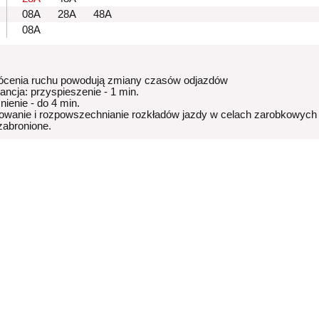
08A
28A
48A
08A
ócenia ruchu powodują zmiany czasów odjazdów
rancja: przyspieszenie - 1 min.
nienie - do 4 min.
owanie i rozpowszechnianie rozkładów jazdy w celach zarobkowych
 zabronione.