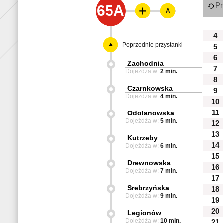
Pr
65A
A
4
Poprzednie przystanki
5
6
Zachodnia
7
Dojeżdża w:
2 min.
8
Czarnkowska
9
Dojeżdża w:
4 min.
10
11
Odolanowska
Dojeżdża w:
5 min.
12
13
Kutrzeby
14
Dojeżdża w:
6 min.
15
Drewnowska
16
Dojeżdża w:
7 min.
17
Srebrzyńska
18
Dojeżdża w:
9 min.
19
20
Legionów
Dojeżdża w:
10 min.
21