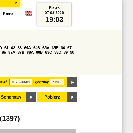
x
Piątek
07-08-2026
Praca
19:03
D
61
62
63
64A
64B
65A
65B
66
67
86
87A
87B
88A
88B
88C
88D
89
90
zień:
i godzinę:
Schematy
Pobierz
1397)