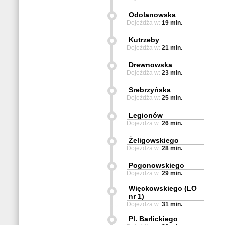
Odolanowska
Dojeżdża w:
19 min.
Kutrzeby
Dojeżdża w:
21 min.
Drewnowska
Dojeżdża w:
23 min.
Srebrzyńska
Dojeżdża w:
25 min.
Legionów
Dojeżdża w:
26 min.
Żeligowskiego
Dojeżdża w:
28 min.
Pogonowskiego
Dojeżdża w:
29 min.
Więckowskiego (LO
nr 1)
Dojeżdża w:
31 min.
Pl. Barlickiego