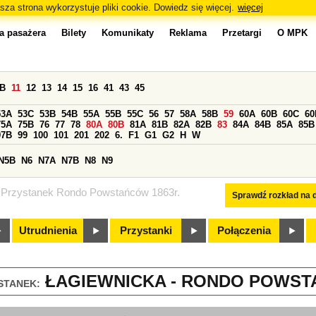
sza strona wykorzystuje pliki cookie. Dowiedz się więcej.
więcej
a pasażera
Bilety
Komunikaty
Reklama
Przetargi
O MPK
0B
11
12
13
14
15
16
41
43
45
53A
53C
53B
54B
55A
55B
55C
56
57
58A
58B
59
60A
60B
60C
60
75A
75B
76
77
78
80A
80B
81A
81B
82A
82B
83
84A
84B
85A
85B
97B
99
100
101
201
202
6.
F1
G1
G2
H
W
N5B
N6
N7A
N7B
N8
N9
Przystanek Rondo Powstańców 1863r.
Sprawdź rozkład na d
Utrudnienia
Przystanki
Połączenia
ŁAGIEWNICKA - RONDO POWSTAŃ
STANEK: