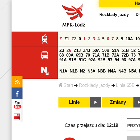
Na
Rozkłady jazdy
Dl
Z
Z1
Z2
0
1
2
3
4
5
6
7
8
9
10A
1
Z3
Z6
Z13
Z43
50A
50B
51A
51B
52
68
69A
69B
70
71A
71B
72A
72B
73
91A
91B
91C
92A
92B
93
94
96
97A
N1A
N1B
N2
N3A
N3B
N4A
N4B
N5A
Start
Rozkłady jazdy
Linia 65B
Linie
Zmiany
Czas przejazdu dla:
12:19
PRZY