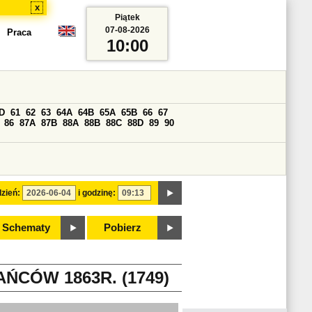
x
Piątek
07-08-2026
Praca
10:00
D
61
62
63
64A
64B
65A
65B
66
67
86
87A
87B
88A
88B
88C
88D
89
90
zień:
i godzinę:
Schematy
Pobierz
CÓW 1863R. (1749)