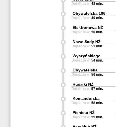
Dojeżdża w:
48 min.
Obywatelska 106
Dojeżdża w:
49 min.
Elektronowa NŻ
Dojeżdża w:
50 min.
Nowe Sady NŻ
Dojeżdża w:
51 min.
Wyszyńskiego
Dojeżdża w:
54 min.
Obywatelska
Dojeżdża w:
56 min.
Rusałki NŻ
Dojeżdża w:
57 min.
Komandorska
Dojeżdża w:
58 min.
Pienista NŻ
Dojeżdża w:
59 min.
Aeroklub NŻ