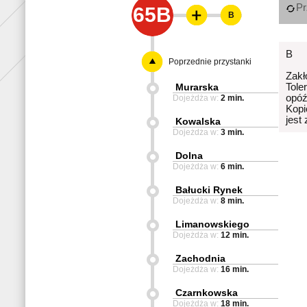
Pr
65B
B
B
Poprzednie przystanki
Zakł
Murarska
Tole
opóź
Dojeżdża w:
2 min.
Kopi
jest
Kowalska
Dojeżdża w:
3 min.
Dolna
Dojeżdża w:
6 min.
Bałucki Rynek
Dojeżdża w:
8 min.
Limanowskiego
Dojeżdża w:
12 min.
Zachodnia
Dojeżdża w:
16 min.
Czarnkowska
Dojeżdża w:
18 min.