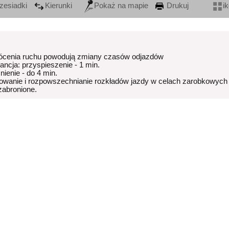
zesiadki
Kierunki
Pokaż na mapie
Drukuj
i
ócenia ruchu powodują zmiany czasów odjazdów
rancja: przyspieszenie - 1 min.
nienie - do 4 min.
owanie i rozpowszechnianie rozkładów jazdy w celach zarobkowych
 zabronione.