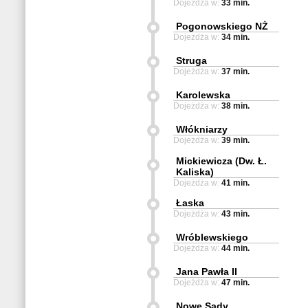
Dojeżdża w:
33 min.
Pogonowskiego NŻ
Dojeżdża w:
34 min.
Struga
Dojeżdża w:
37 min.
Karolewska
Dojeżdża w:
38 min.
Włókniarzy
Dojeżdża w:
39 min.
Mickiewicza (Dw. Ł.
Kaliska)
Dojeżdża w:
41 min.
Łaska
Dojeżdża w:
43 min.
Wróblewskiego
Dojeżdża w:
44 min.
Jana Pawła II
Dojeżdża w:
47 min.
Nowe Sady