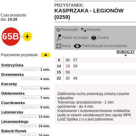
PRZYSTANEK:
KASPRZAKA - LEGIONÓW
Czas przejazdu
(0259)
dla:
14:28
Przesiadki
Kierunki
65B
Pokaż na mapie
Drukuj
ikony
Tabliczka jak na przystanku
ROBOCZY
Poprzednie przystanki
6
36
57
Srebrzyńska
14
28
58
Dojeżdża w:
1 min.
15
58
Drewnowska
22
30
48
Dojeżdża w:
4 min.
Kutrzeby
Dojeżdża w:
6 min.
Odolanowska
Zakłócenia ruchu powodują zmiany czasów
Dojeżdża w:
7 min.
odjazdów
Tolerancja: przyspieszenie - 1 min.
Czarnkowska
opóźnienie - do 4 min.
Dojeżdża w:
9 min.
Kopiowanie i rozpowszechnianie rozkładów
Lutomierska
jazdy w celach zarobkowych bez zgody MPK
Dojeżdża w:
13 min.
Łódź Spółka z o.o jest zabronione.
Limanowskiego
Dojeżdża w:
14 min.
Bałucki Rynek
Dojeżdża w:
16 min.