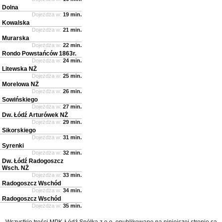
Dolna
Dojeżdża w:
19 min.
Kowalska
Dojeżdża w:
21 min.
Murarska
Dojeżdża w:
22 min.
Rondo Powstańców 1863r.
Dojeżdża w:
24 min.
Litewska NŻ
Dojeżdża w:
25 min.
Morelowa NŻ
Dojeżdża w:
26 min.
Sowińskiego
Dojeżdża w:
27 min.
Dw. Łódź Arturówek NŻ
Dojeżdża w:
29 min.
Sikorskiego
Dojeżdża w:
31 min.
Syrenki
Dojeżdża w:
32 min.
Dw. Łódź Radogoszcz
Wsch. NŻ
Dojeżdża w:
33 min.
Radogoszcz Wschód
Dojeżdża w:
34 min.
Radogoszcz Wschód
Dojeżdża w:
35 min.
Wszystkie treści MPK-Łódź Spółka z o.o. opublikowane na niniejszej stronie są