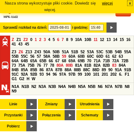
Nasza strona wykorzystuje pliki cookie. Dowiedz się
więcej
x
#
więcej.
Sprawdź rozkład na dzień:
i godzinę:
Z
Z1
Z2
0
1
2
3
4
5
6
7
8
9
10A
10B
11
12
13
14
15
16
41
43
45
Z3
Z6
Z13
Z43
50A
50B
51A
51B
52
53A
53C
53B
54B
55A
55B
55C
56
57
58A
58B
59
60A
60B
60C
60D
61
62
63
64A
64B
65A
65B
66
67
68
69A
69B
70
71A
71B
72A
72B
73
75A
75B
76
77
78
80A
80B
81A
81B
82A
82B
83
84A
84B
85A
85B
86
87A
87B
88A
88B
88C
88D
89
90
91A
91B
91C
92A
92B
93
94
96
97A
97B
99
100
101
201
202
6.
F1
G1
G2
H
W
N1A
N1B
N2
N3A
N3B
N4A
N4B
N5A
N5B
N6
N7A
N7B
N8
N9
Linie
Zmiany
Utrudnienia
Przystanki
Połączenia
Schematy
Pobierz