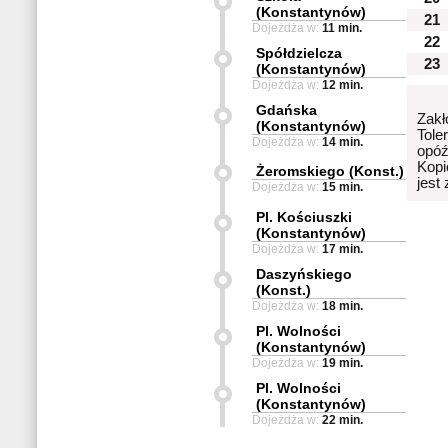
(Konstantynów)
21
Dojeżdża w:
11 min.
22
Spółdzielcza
23
(Konstantynów)
Dojeżdża w:
12 min.
Gdańska
Zakł
(Konstantynów)
Tole
Dojeżdża w:
14 min.
opóź
Kopi
Żeromskiego (Konst.)
jest
Dojeżdża w:
15 min.
Pl. Kościuszki
(Konstantynów)
Dojeżdża w:
17 min.
Daszyńskiego
(Konst.)
Dojeżdża w:
18 min.
Pl. Wolności
(Konstantynów)
Dojeżdża w:
19 min.
Pl. Wolności
(Konstantynów)
Dojeżdża w:
22 min.