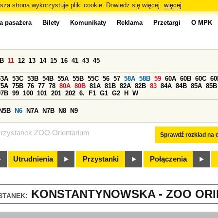
sza strona wykorzystuje pliki cookie. Dowiedz się więcej.
więcej
a pasażera
Bilety
Komunikaty
Reklama
Przetargi
O MPK
0B
11
12
13
14
15
16
41
43
45
53A
53C
53B
54B
55A
55B
55C
56
57
58A
58B
59
60A
60B
60C
60
75A
75B
76
77
78
80A
80B
81A
81B
82A
82B
83
84A
84B
85A
85B
97B
99
100
101
201
202
6.
F1
G1
G2
H
W
N5B
N6
N7A
N7B
N8
N9
rzystanek ZOO Orientarium
Sprawdź rozkład na d
Utrudnienia
Przystanki
Połączenia
KONSTANTYNOWSKA - ZOO ORIE
STANEK: