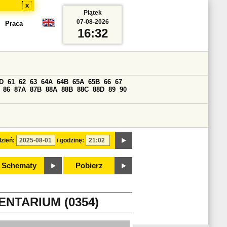
x
Piątek
07-08-2026
Praca
16:32
D
61
62
63
64A
64B
65A
65B
66
67
86
87A
87B
88A
88B
88C
88D
89
90
zień:
i godzinę:
Schematy
Pobierz
NTARIUM (0354)