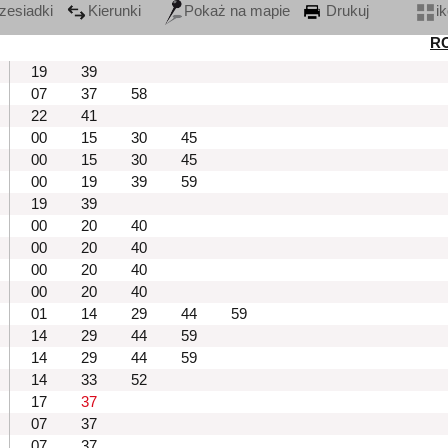
zesiadki
Kierunki
Pokaż na mapie
Drukuj
i
R
19
39
07
37
58
22
41
00
15
30
45
00
15
30
45
00
19
39
59
19
39
00
20
40
00
20
40
00
20
40
00
20
40
01
14
29
44
59
14
29
44
59
14
29
44
59
14
33
52
17
37
07
37
07
37