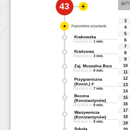
Pr
43
3
Poprzednie przystanki
4
5
Krakowska
6
Dojeżdża w:
1 min.
7
Krańcowa
8
Dojeżdża w:
3 min.
9
10
Zaj. Muzealna Brus
Dojeżdża w:
6 min.
11
12
Przygraniczna
(Konst.) #
13
Dojeżdża w:
7 min.
14
Boczna
15
(Konstantynów)
16
Dojeżdża w:
8 min.
17
Warzywnicza
18
(Konstantynów)
Dojeżdża w:
9 min.
19
Szkoła
20