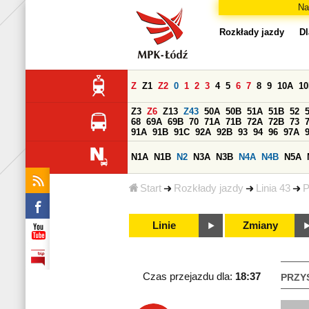
Na
Rozkłady jazdy
Dl
Z
Z1
Z2
0
1
2
3
4
5
6
7
8
9
10A
1
Z3
Z6
Z13
Z43
50A
50B
51A
51B
52
68
69A
69B
70
71A
71B
72A
72B
73
91A
91B
91C
92A
92B
93
94
96
97A
N1A
N1B
N2
N3A
N3B
N4A
N4B
N5A
Start
Rozkłady jazdy
Linia 43
P
Linie
Zmiany
Czas przejazdu dla:
18:37
PRZY