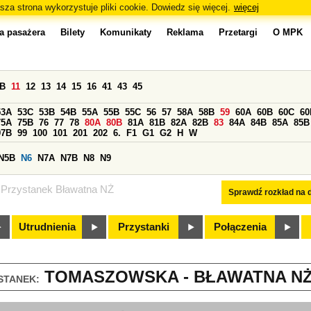
sza strona wykorzystuje pliki cookie. Dowiedz się więcej.
więcej
a pasażera
Bilety
Komunikaty
Reklama
Przetargi
O MPK
0B
11
12
13
14
15
16
41
43
45
53A
53C
53B
54B
55A
55B
55C
56
57
58A
58B
59
60A
60B
60C
60
75A
75B
76
77
78
80A
80B
81A
81B
82A
82B
83
84A
84B
85A
85B
97B
99
100
101
201
202
6.
F1
G1
G2
H
W
N5B
N6
N7A
N7B
N8
N9
Przystanek Bławatna NŻ
Sprawdź rozkład na d
Utrudnienia
Przystanki
Połączenia
TOMASZOWSKA - BŁAWATNA NŻ 
STANEK: