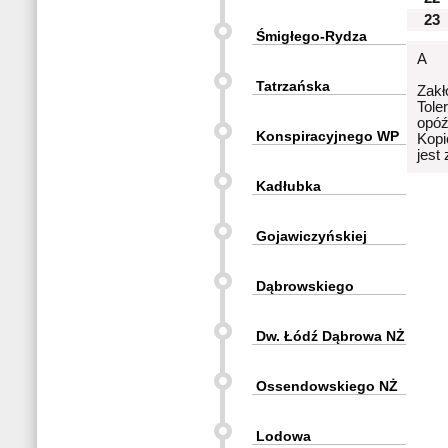
23
Śmigłego-Rydza
A
Tatrzańska
Zakł
Tole
opóź
Konspiracyjnego WP
Kopi
jest
Kadłubka
Gojawiczyńskiej
Dąbrowskiego
Dw. Łódź Dąbrowa NŻ
Ossendowskiego NŻ
Lodowa