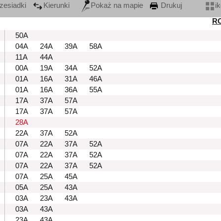
zesiadki
Kierunki
Pokaż na mapie
Drukuj
i
R
50A
04A
24A
39A
58A
11A
44A
00A
19A
34A
52A
01A
16A
31A
46A
01A
16A
36A
55A
17A
37A
57A
17A
37A
57A
28A
22A
37A
52A
07A
22A
37A
52A
07A
22A
37A
52A
07A
22A
37A
52A
07A
25A
45A
05A
25A
43A
03A
23A
43A
03A
43A
23A
43A