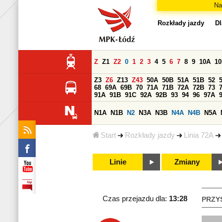
Na
Rozkłady jazdy
Dl
Z
Z1
Z2
0
1
2
3
4
5
6
7
8
9
10A
1
Z3
Z6
Z13
Z43
50A
50B
51A
51B
52
68
69A
69B
70
71A
71B
72A
72B
73
91A
91B
91C
92A
92B
93
94
96
97A
N1A
N1B
N2
N3A
N3B
N4A
N4B
N5A
Start
Rozkłady jazdy
Linia 72A
Linie
Zmiany
Czas przejazdu dla:
13:28
PRZY