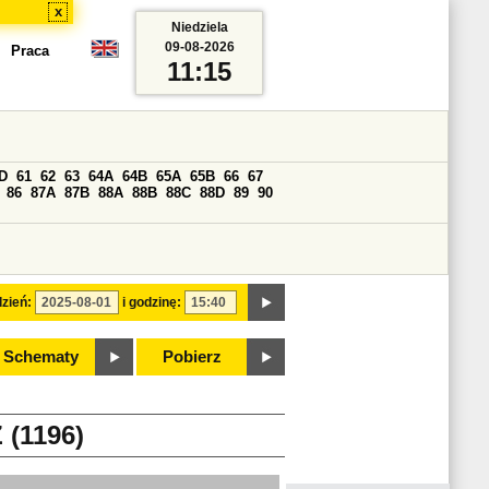
x
Niedziela
09-08-2026
Praca
11:15
D
61
62
63
64A
64B
65A
65B
66
67
86
87A
87B
88A
88B
88C
88D
89
90
zień:
i godzinę:
Schematy
Pobierz
(1196)