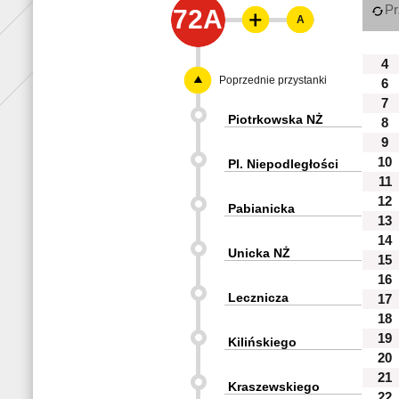
Pr
72A
A
4
Poprzednie przystanki
6
7
Piotrkowska NŻ
8
9
10
Pl. Niepodległości
11
12
Pabianicka
13
14
Unicka NŻ
15
16
Lecznicza
17
18
19
Kilińskiego
20
21
Kraszewskiego
22