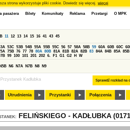
sza strona wykorzystuje pliki cookie. Dowiedz się więcej.
więcej
a pasażera
Bilety
Komunikaty
Reklama
Przetargi
O MPK
0B
11
12
13
14
15
16
41
43
45
53A
53C
53B
54B
55A
55B
55C
56
57
58A
58B
59
60A
60B
60C
60
75A
75B
76
77
78
80A
80B
81A
81B
82A
82B
83
84A
84B
85A
85B
97B
99
100
101
201
202
6.
F1
G1
G2
H
W
N5B
N6
N7A
N7B
N8
N9
Przystanek Kadłubka
Sprawdź rozkład na d
Utrudnienia
Przystanki
Połączenia
FELIŃSKIEGO - KADŁUBKA (0171
STANEK: