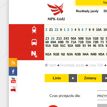
Na
Rozkłady jazdy
Dl
Z
Z1
Z2
0
1
2
3
4
5
6
7
8
9
10A
1
Z3
Z6
Z13
Z43
50A
50B
51A
51B
52
68
69A
69B
70
71A
71B
72A
72B
73
91A
91B
91C
92A
92B
93
94
96
97A
N1A
N1B
N2
N3A
N3B
N4A
N4B
N5A
Start
Rozkłady jazdy
Linia 72A
Linie
Zmiany
Czas przejazdu dla:
PRZY