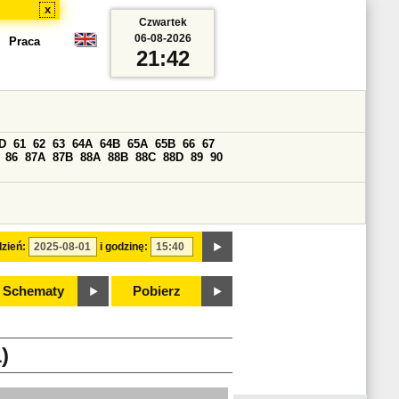
x
Czwartek
06-08-2026
Praca
21:42
D
61
62
63
64A
64B
65A
65B
66
67
86
87A
87B
88A
88B
88C
88D
89
90
zień:
i godzinę:
Schematy
Pobierz
)