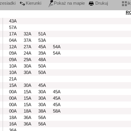
zesiadki
Kierunki
Pokaż na mapie
Drukuj
i
R
43A
57A
17A
32A
51A
04A
37A
53A
12A
27A
45A
54A
09A
24A
39A
54A
09A
29A
48A
10A
30A
50A
10A
30A
50A
21A
15A
30A
45A
00A
15A
30A
45A
00A
15A
30A
45A
00A
15A
30A
45A
00A
18A
38A
58A
18A
36A
56A
16A
36A
56A
36A