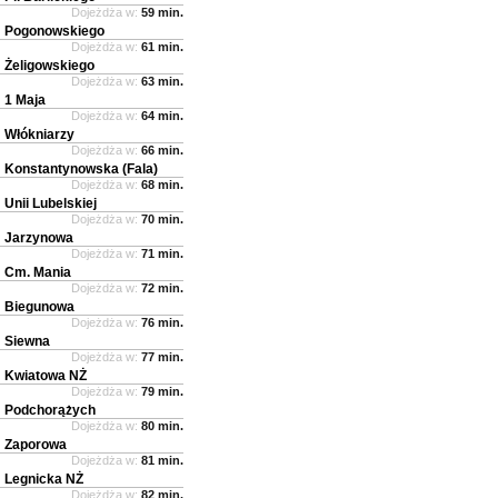
Dojeżdża w:
59 min.
Pogonowskiego
Dojeżdża w:
61 min.
Żeligowskiego
Dojeżdża w:
63 min.
1 Maja
Dojeżdża w:
64 min.
Włókniarzy
Dojeżdża w:
66 min.
Konstantynowska (Fala)
Dojeżdża w:
68 min.
Unii Lubelskiej
Dojeżdża w:
70 min.
Jarzynowa
Dojeżdża w:
71 min.
Cm. Mania
Dojeżdża w:
72 min.
Biegunowa
Dojeżdża w:
76 min.
Siewna
Dojeżdża w:
77 min.
Kwiatowa NŻ
Dojeżdża w:
79 min.
Podchorążych
Dojeżdża w:
80 min.
Zaporowa
Dojeżdża w:
81 min.
Legnicka NŻ
Dojeżdża w:
82 min.