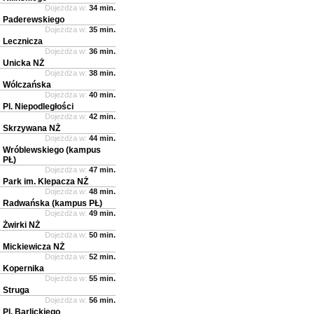
Dojeżdża w:
34 min.
Paderewskiego
Dojeżdża w:
35 min.
Lecznicza
Dojeżdża w:
36 min.
Unicka NŻ
Dojeżdża w:
38 min.
Wólczańska
Dojeżdża w:
40 min.
Pl. Niepodległości
Dojeżdża w:
42 min.
Skrzywana NŻ
Dojeżdża w:
44 min.
Wróblewskiego (kampus
PŁ)
Dojeżdża w:
47 min.
Park im. Klepacza NŻ
Dojeżdża w:
48 min.
Radwańska (kampus PŁ)
Dojeżdża w:
49 min.
Żwirki NŻ
Dojeżdża w:
50 min.
Mickiewicza NŻ
Dojeżdża w:
52 min.
Kopernika
Dojeżdża w:
55 min.
Struga
Dojeżdża w:
56 min.
Pl. Barlickiego