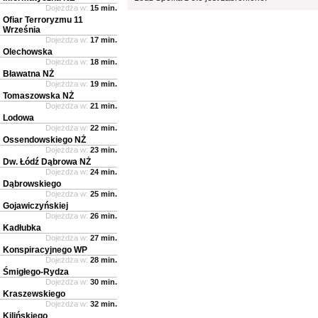
Dojeżdża w:
15 min.
Ofiar Terroryzmu 11
Września
Dojeżdża w:
17 min.
Olechowska
Dojeżdża w:
18 min.
Bławatna NŻ
Dojeżdża w:
19 min.
Tomaszowska NŻ
Dojeżdża w:
21 min.
Lodowa
Dojeżdża w:
22 min.
Ossendowskiego NŻ
Dojeżdża w:
23 min.
Dw. Łódź Dąbrowa NŻ
Dojeżdża w:
24 min.
Dąbrowskiego
Dojeżdża w:
25 min.
Gojawiczyńskiej
Dojeżdża w:
26 min.
Kadłubka
Dojeżdża w:
27 min.
Konspiracyjnego WP
Dojeżdża w:
28 min.
Śmigłego-Rydza
Dojeżdża w:
30 min.
Kraszewskiego
Dojeżdża w:
32 min.
Kilińskiego