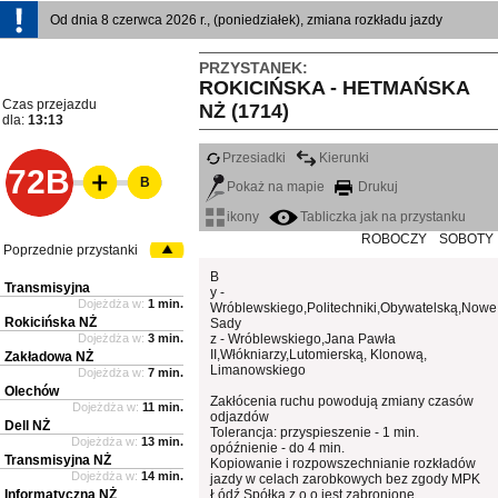
Od dnia 8 czerwca 2026 r., (poniedziałek), zmiana rozkładu jazdy
PRZYSTANEK:
ROKICIŃSKA - HETMAŃSKA
Czas przejazdu
NŻ (1714)
dla:
13:13
Przesiadki
Kierunki
72B
B
Pokaż na mapie
Drukuj
ikony
Tabliczka jak na przystanku
ROBOCZY
SOBOTY
Poprzednie przystanki
B
Transmisyjna
y -
Dojeżdża w:
1 min.
Wróblewskiego,Politechniki,Obywatelską,Nowe
Rokicińska NŻ
Sady
Dojeżdża w:
3 min.
z - Wróblewskiego,Jana Pawła
II,Włókniarzy,Lutomierską, Klonową,
Zakładowa NŻ
Limanowskiego
Dojeżdża w:
7 min.
Olechów
Zakłócenia ruchu powodują zmiany czasów
Dojeżdża w:
11 min.
odjazdów
Dell NŻ
Tolerancja: przyspieszenie - 1 min.
Dojeżdża w:
13 min.
opóźnienie - do 4 min.
Transmisyjna NŻ
Kopiowanie i rozpowszechnianie rozkładów
Dojeżdża w:
14 min.
jazdy w celach zarobkowych bez zgody MPK
Informatyczna NŻ
Łódź Spółka z o.o jest zabronione.