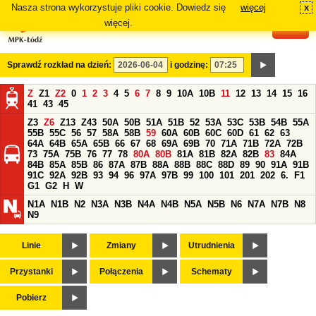
Nasza strona wykorzystuje pliki cookie. Dowiedz się
więcej
x
#
więcej.
Sprawdź rozkład na dzień:
i godzinę:
Z
Z1
Z2
0
1
2
3
4
5
6
7
8
9
10A
10B
11
12
13
14
15
16
41
43
45
Z3
Z6
Z13
Z43
50A
50B
51A
51B
52
53A
53C
53B
54B
55A
55B
55C
56
57
58A
58B
59
60A
60B
60C
60D
61
62
63
64A
64B
65A
65B
66
67
68
69A
69B
70
71A
71B
72A
72B
73
75A
75B
76
77
78
80A
80B
81A
81B
82A
82B
83
84A
84B
85A
85B
86
87A
87B
88A
88B
88C
88D
89
90
91A
91B
91C
92A
92B
93
94
96
97A
97B
99
100
101
201
202
6.
F1
G1
G2
H
W
N1A
N1B
N2
N3A
N3B
N4A
N4B
N5A
N5B
N6
N7A
N7B
N8
N9
Linie
Zmiany
Utrudnienia
Przystanki
Połączenia
Schematy
Pobierz