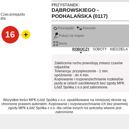
PRZYSTANEK:
DĄBROWSKIEGO -
Czas przejazdu
PODHALAŃSKA (0117)
dla:
Przesiadki
Kierunki
16
Pokaż na mapie
ikony
ROBOCZY
SOBOTY
NIEDZIELA
Zakłócenia ruchu powodują zmiany czasów
odjazdów
Tolerancja: przyspieszenie - 1 min.
opóźnienie - do 4 min.
Kopiowanie i rozpowszechnianie rozkładów
jazdy w celach zarobkowych bez zgody MPK
Łódź Spółka z o.o jest zabronione.
Wszystkie treści MPK-Łódź Spółka z o.o. opublikowane na niniejszej stronie są
chronione prawem autorskim. Kopiowanie i rozpowszechnianie ich bez pisemnej
zgody MPK-Łódź Spółka z o.o. dla celów innych niż potrzeby własne jest
zabronione.