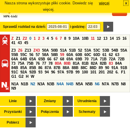
Nasza strona wykorzystuje pliki cookie. Dowiedz się
więcej
x
#
więcej.
Sprawdź rozkład na dzień:
i godzinę:
Z
Z1
Z2
0
1
2
3
4
5
6
7
8
9
10A
10B
11
12
13
14
15
16
41
43
45
Z3
Z6
Z13
Z43
50A
50B
51A
51B
52
53A
53C
53B
54B
55A
55B
55C
56
57
58A
58B
59
60A
60B
60C
60D
61
62
63
64A
64B
65A
65B
66
67
68
69A
69B
70
71A
71B
72A
72B
73
75A
75B
76
77
78
80A
80B
81A
81B
82A
82B
83
84A
84B
85A
85B
86
87A
87B
88A
88B
88C
88D
89
90
91A
91B
91C
92A
92B
93
94
96
97A
97B
99
100
101
201
202
6.
F1
G1
G2
H
W
N1A
N1B
N2
N3A
N3B
N4A
N4B
N5A
N5B
N6
N7A
N7B
N8
N9
Linie
Zmiany
Utrudnienia
Przystanki
Połączenia
Schematy
Pobierz