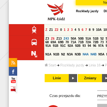
Na
Rozkłady jazdy
Dl
Z
Z1
Z2
0
1
2
3
4
5
6
7
8
9
10A
1
Z3
Z6
Z13
Z43
50A
50B
51A
51B
52
68
69A
69B
70
71A
71B
72A
72B
73
91A
91B
91C
92A
92B
93
94
96
97A
N1A
N1B
N2
N3A
N3B
N4A
N4B
N5A
Start
Rozkłady jazdy
Linia 16
P
Linie
Zmiany
Czas przejazdu dla:
PRZY