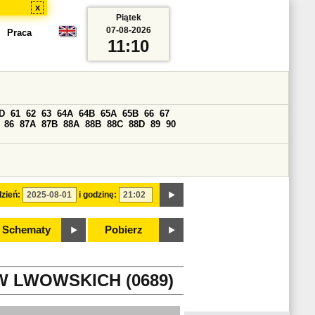
x
Piątek
07-08-2026
Praca
11:10
D
61
62
63
64A
64B
65A
65B
66
67
86
87A
87B
88A
88B
88C
88D
89
90
zień:
i godzinę:
Schematy
Pobierz
W LWOWSKICH (0689)