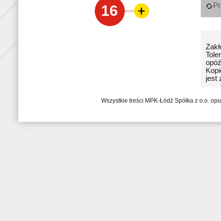
Pr
16
Zakł
Tole
opóź
Kopi
jest
Wszystkie treści MPK-Łódź Spółka z o.o. op