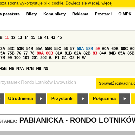
sza strona wykorzystuje pliki cookie. Dowiedz się więcej.
więcej
a pasażera
Bilety
Komunikaty
Reklama
Przetargi
O MPK
0B
11
12
13
14
15
16
41
43
45
53A
53C
53B
54B
55A
55B
55C
56
57
58A
58B
59
60A
60B
60C
60
75A
75B
76
77
78
80A
80B
81A
81B
82A
82B
83
84A
84B
85A
85B
97B
99
100
101
201
202
6.
F1
G1
G2
H
W
N5B
N6
N7A
N7B
N8
N9
rzystanek Rondo Lotników Lwowskich
Sprawdź rozkład na d
Utrudnienia
Przystanki
Połączenia
PABIANICKA - RONDO LOTNIKÓ
STANEK: