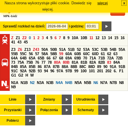
Nasza strona wykorzystuje pliki cookie. Dowiedz się
więcej
x
#
więcej.
Sprawdź rozkład na dzień:
i godzinę:
Z
Z1
Z2
0
1
2
3
4
5
6
7
8
9
10A
10B
11
12
13
14
15
16
41
43
45
Z3
Z6
Z13
Z43
50A
50B
51A
51B
52
53A
53C
53B
54B
55A
55B
55C
56
57
58A
58B
59
60A
60B
60C
60D
61
62
63
64A
64B
65A
65B
66
67
68
69A
69B
70
71A
71B
72A
72B
73
75A
75B
76
77
78
80A
80B
81A
81B
82A
82B
83
84A
84B
85A
85B
86
87A
87B
88A
88B
88C
88D
89
90
91A
91B
91C
92A
92B
93
94
96
97A
97B
99
100
101
201
202
6.
F1
G1
G2
H
W
N1A
N1B
N2
N3A
N3B
N4A
N4B
N5A
N5B
N6
N7A
N7B
N8
N9
Linie
Zmiany
Utrudnienia
Przystanki
Połączenia
Schematy
Pobierz