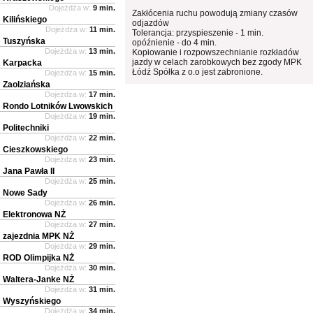
Dojeżdża w:
9 min.
Zakłócenia ruchu powodują zmiany czasów
Kilińskiego
odjazdów
Dojeżdża w:
11 min.
Tolerancja: przyspieszenie - 1 min.
Tuszyńska
opóźnienie - do 4 min.
Dojeżdża w:
13 min.
Kopiowanie i rozpowszechnianie rozkładów
jazdy w celach zarobkowych bez zgody MPK
Karpacka
Łódź Spółka z o.o jest zabronione.
Dojeżdża w:
15 min.
Zaolziańska
Dojeżdża w:
17 min.
Rondo Lotników Lwowskich
Dojeżdża w:
19 min.
Politechniki
Dojeżdża w:
22 min.
Cieszkowskiego
Dojeżdża w:
23 min.
Jana Pawła II
Dojeżdża w:
25 min.
Nowe Sady
Dojeżdża w:
26 min.
Elektronowa NŻ
Dojeżdża w:
27 min.
zajezdnia MPK NŻ
Dojeżdża w:
29 min.
ROD Olimpijka NŻ
Dojeżdża w:
30 min.
Waltera-Janke NŻ
Dojeżdża w:
31 min.
Wyszyńskiego
Dojeżdża w:
34 min.