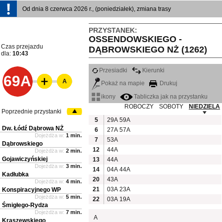
Od dnia 8 czerwca 2026 r., (poniedziałek), zmiana trasy
PRZYSTANEK:
OSSENDOWSKIEGO -
Czas przejazdu
DĄBROWSKIEGO NŻ (1262)
dla:
10:43
Przesiadki
Kierunki
69A
A
Pokaż na mapie
Drukuj
ikony
Tabliczka jak na przystanku
ROBOCZY
SOBOTY
NIEDZIELA
Poprzednie przystanki
5
29A
59A
Dw. Łódź Dąbrowa NŻ
6
27A
57A
Dojeżdża w:
1 min.
7
53A
Dąbrowskiego
12
44A
Dojeżdża w:
2 min.
Gojawiczyńskiej
13
44A
Dojeżdża w:
3 min.
14
04A
44A
Kadłubka
20
43A
Dojeżdża w:
4 min.
21
03A
23A
Konspiracyjnego WP
Dojeżdża w:
5 min.
22
03A
19A
Śmigłego-Rydza
Dojeżdża w:
7 min.
A
Kraszewskiego