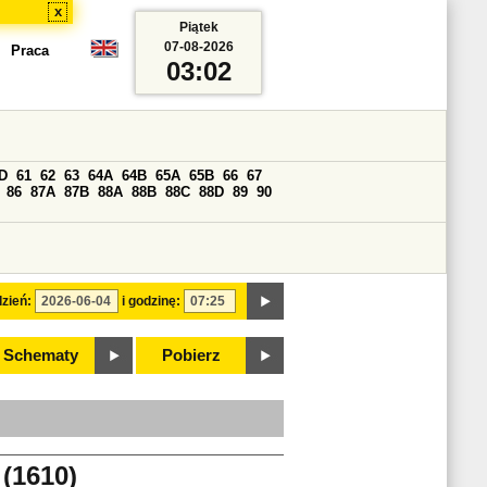
x
Piątek
07-08-2026
Praca
03:02
D
61
62
63
64A
64B
65A
65B
66
67
86
87A
87B
88A
88B
88C
88D
89
90
zień:
i godzinę:
Schematy
Pobierz
(1610)