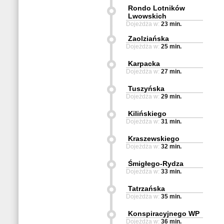
Rondo Lotników
Lwowskich
Dojeżdża w:
23 min.
Zaolziańska
Dojeżdża w:
25 min.
Karpacka
Dojeżdża w:
27 min.
Tuszyńska
Dojeżdża w:
29 min.
Kilińskiego
Dojeżdża w:
31 min.
Kraszewskiego
Dojeżdża w:
32 min.
Śmigłego-Rydza
Dojeżdża w:
33 min.
Tatrzańska
Dojeżdża w:
35 min.
Konspiracyjnego WP
Dojeżdża w:
36 min.