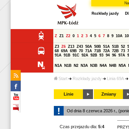
Na
Rozkłady jazdy
Dl
Z
Z1
Z2
0
1
2
3
4
5
6
7
8
9
10A
1
Z3
Z6
Z13
Z43
50A
50B
51A
51B
52
68
69A
69B
70
71A
71B
72A
72B
73
91A
91B
91C
92A
92B
93
94
96
97A
N1A
N1B
N2
N3A
N3B
N4A
N4B
N5A
Start
Rozkłady jazdy
Linia 69A
Linie
Zmiany
Od dnia 8 czerwca 2026 r., (poni
Czas przejazdu dla:
5:4
PRZY