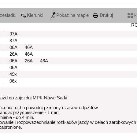
zesiadki
Kierunki
Pokaż na mapie
Drukuj
i
R
37A
37A
06A
46A
26A
46A
06A
26A
46A
06A
49x
06x
zjazd do zajezdni MPK Nowe Sady
ócenia ruchu powodują zmiany czasów odjazdów
rancja: przyspieszenie - 1 min.
nienie - do 4 min.
owanie i rozpowszechnianie rozkładów jazdy w celach zarobkowych
 zabronione.