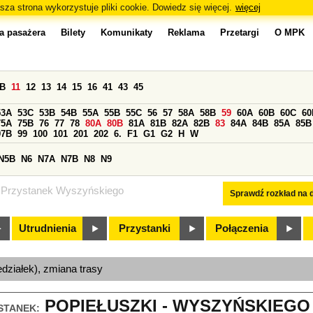
sza strona wykorzystuje pliki cookie. Dowiedz się więcej.
więcej
a pasażera
Bilety
Komunikaty
Reklama
Przetargi
O MPK
0B
11
12
13
14
15
16
41
43
45
53A
53C
53B
54B
55A
55B
55C
56
57
58A
58B
59
60A
60B
60C
60
75A
75B
76
77
78
80A
80B
81A
81B
82A
82B
83
84A
84B
85A
85B
97B
99
100
101
201
202
6.
F1
G1
G2
H
W
N5B
N6
N7A
N7B
N8
N9
Przystanek Wyszyńskiego
Sprawdź rozkład na d
Utrudnienia
Przystanki
Połączenia
edziałek), zmiana trasy
POPIEŁUSZKI - WYSZYŃSKIEGO 
STANEK: