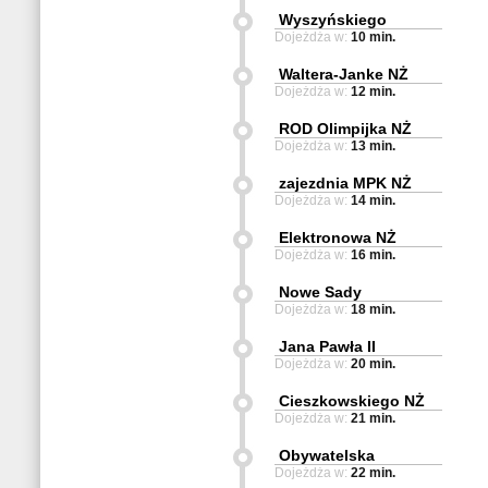
Wyszyńskiego
Dojeżdża w:
10 min.
Waltera-Janke NŻ
Dojeżdża w:
12 min.
ROD Olimpijka NŻ
Dojeżdża w:
13 min.
zajezdnia MPK NŻ
Dojeżdża w:
14 min.
Elektronowa NŻ
Dojeżdża w:
16 min.
Nowe Sady
Dojeżdża w:
18 min.
Jana Pawła II
Dojeżdża w:
20 min.
Cieszkowskiego NŻ
Dojeżdża w:
21 min.
Obywatelska
Dojeżdża w:
22 min.