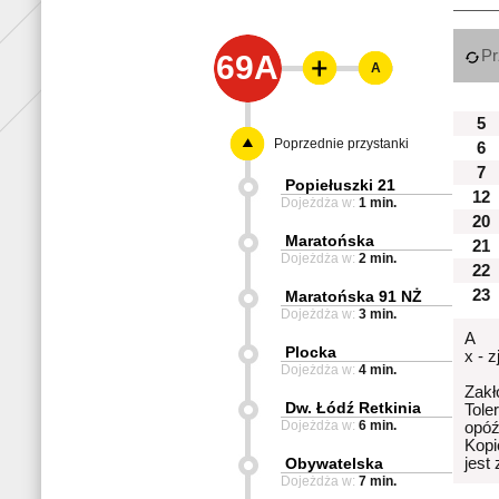
Pr
69A
A
5
Poprzednie przystanki
6
7
Popiełuszki 21
12
Dojeżdża w:
1 min.
20
Maratońska
21
Dojeżdża w:
2 min.
22
23
Maratońska 91 NŻ
Dojeżdża w:
3 min.
A
Plocka
x - 
Dojeżdża w:
4 min.
Zakł
Dw. Łódź Retkinia
Tole
Dojeżdża w:
6 min.
opóź
Kopi
Obywatelska
jest
Dojeżdża w:
7 min.