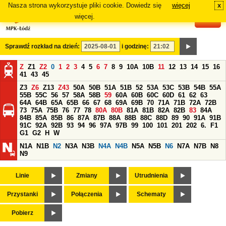
Nasza strona wykorzystuje pliki cookie. Dowiedz się
więcej
x
#
więcej.
Sprawdź rozkład na dzień:
i godzinę:
Z
Z1
Z2
0
1
2
3
4
5
6
7
8
9
10A
10B
11
12
13
14
15
16
41
43
45
Z3
Z6
Z13
Z43
50A
50B
51A
51B
52
53A
53C
53B
54B
55A
55B
55C
56
57
58A
58B
59
60A
60B
60C
60D
61
62
63
64A
64B
65A
65B
66
67
68
69A
69B
70
71A
71B
72A
72B
73
75A
75B
76
77
78
80A
80B
81A
81B
82A
82B
83
84A
84B
85A
85B
86
87A
87B
88A
88B
88C
88D
89
90
91A
91B
91C
92A
92B
93
94
96
97A
97B
99
100
101
201
202
6.
F1
G1
G2
H
W
N1A
N1B
N2
N3A
N3B
N4A
N4B
N5A
N5B
N6
N7A
N7B
N8
N9
Linie
Zmiany
Utrudnienia
Przystanki
Połączenia
Schematy
Pobierz