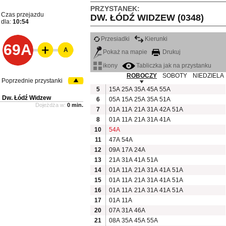
PRZYSTANEK:
Czas przejazdu
DW. ŁÓDŹ WIDZEW (0348)
dla:
10:54
Przesiadki
Kierunki
69A
A
Pokaż na mapie
Drukuj
ikony
Tabliczka jak na przystanku
ROBOCZY
SOBOTY
NIEDZIELA
Poprzednie przystanki
5
15A
25A
35A
45A
55A
Dw. Łódź Widzew
6
05A
15A
25A
35A
51A
Dojeżdża w:
0 min.
7
01A
11A
21A
31A
42A
51A
8
01A
11A
21A
31A
41A
10
54A
11
47A
54A
12
09A
17A
24A
13
21A
31A
41A
51A
14
01A
11A
21A
31A
41A
51A
15
01A
11A
21A
31A
41A
51A
16
01A
11A
21A
31A
41A
51A
17
01A
11A
20
07A
31A
46A
21
08A
35A
45A
55A