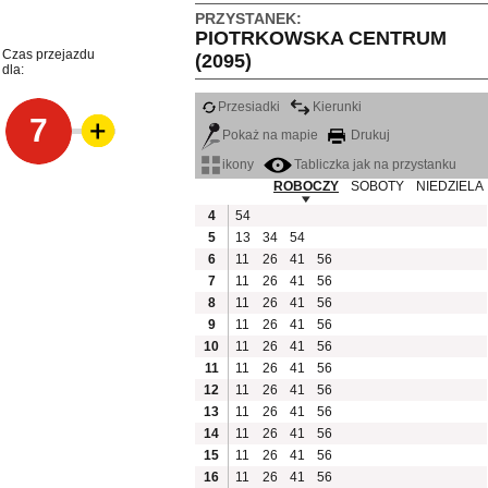
PRZYSTANEK:
PIOTRKOWSKA CENTRUM
Czas przejazdu
(2095)
dla:
Przesiadki
Kierunki
7
Pokaż na mapie
Drukuj
ikony
Tabliczka jak na przystanku
ROBOCZY
SOBOTY
NIEDZIELA
4
54
5
13
34
54
6
11
26
41
56
7
11
26
41
56
8
11
26
41
56
9
11
26
41
56
10
11
26
41
56
11
11
26
41
56
12
11
26
41
56
13
11
26
41
56
14
11
26
41
56
15
11
26
41
56
16
11
26
41
56