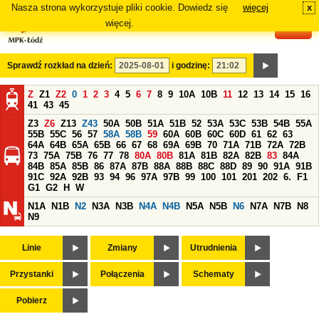
Nasza strona wykorzystuje pliki cookie. Dowiedz się
więcej
x
#
więcej.
Sprawdź rozkład na dzień:
i godzinę:
Z
Z1
Z2
0
1
2
3
4
5
6
7
8
9
10A
10B
11
12
13
14
15
16
41
43
45
Z3
Z6
Z13
Z43
50A
50B
51A
51B
52
53A
53C
53B
54B
55A
55B
55C
56
57
58A
58B
59
60A
60B
60C
60D
61
62
63
64A
64B
65A
65B
66
67
68
69A
69B
70
71A
71B
72A
72B
73
75A
75B
76
77
78
80A
80B
81A
81B
82A
82B
83
84A
84B
85A
85B
86
87A
87B
88A
88B
88C
88D
89
90
91A
91B
91C
92A
92B
93
94
96
97A
97B
99
100
101
201
202
6.
F1
G1
G2
H
W
N1A
N1B
N2
N3A
N3B
N4A
N4B
N5A
N5B
N6
N7A
N7B
N8
N9
Linie
Zmiany
Utrudnienia
Przystanki
Połączenia
Schematy
Pobierz