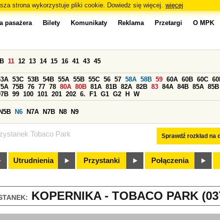
sza strona wykorzystuje pliki cookie. Dowiedz się więcej.
więcej
a pasażera
Bilety
Komunikaty
Reklama
Przetargi
O MPK
0B
11
12
13
14
15
16
41
43
45
53A
53C
53B
54B
55A
55B
55C
56
57
58A
58B
59
60A
60B
60C
60
75A
75B
76
77
78
80A
80B
81A
81B
82A
82B
83
84A
84B
85A
85B
97B
99
100
101
201
202
6.
F1
G1
G2
H
W
N5B
N6
N7A
N7B
N8
N9
zystanek Tobaco Park
Sprawdź rozkład na d
Utrudnienia
Przystanki
Połączenia
KOPERNIKA - TOBACO PARK (03
STANEK: