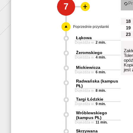
Pr
7
18
Poprzednie przystanki
19
23
Łąkowa
Dojeżdża w:
2 min.
Zakł
Żeromskiego
Tole
Dojeżdża w:
4 min.
opóź
Kopi
Mickiewicza
jest
Dojeżdża w:
6 min.
Radwańska (kampus
PŁ)
Dojeżdża w:
8 min.
Targi Łódzkie
Dojeżdża w:
9 min.
Wróblewskiego
(kampus PŁ)
Dojeżdża w:
11 min.
Skrzywana