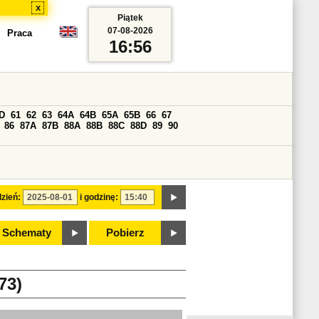
x
Piątek
07-08-2026
Praca
16:56
D
61
62
63
64A
64B
65A
65B
66
67
86
87A
87B
88A
88B
88C
88D
89
90
zień:
i godzinę:
Schematy
Pobierz
73)