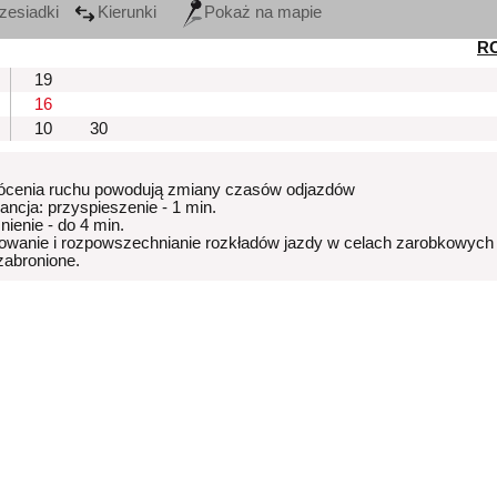
zesiadki
Kierunki
Pokaż na mapie
R
19
16
10
30
ócenia ruchu powodują zmiany czasów odjazdów
rancja: przyspieszenie - 1 min.
nienie - do 4 min.
owanie i rozpowszechnianie rozkładów jazdy w celach zarobkowych
 zabronione.