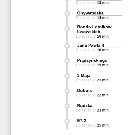
Dojeżdża w:
13 min.
Obywatelska
Dojeżdża w:
14 min.
Rondo Lotników
Lwowskich
Dojeżdża w:
16 min.
Jana Pawła II
Dojeżdża w:
18 min.
Prądzyńskiego
Dojeżdża w:
19 min.
3 Maja
Dojeżdża w:
21 min.
Dubois
Dojeżdża w:
22 min.
Rudzka
Dojeżdża w:
23 min.
ET-2
Dojeżdża w:
25 min.