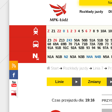
Na
Rozkłady jazdy
Dl
Z
Z1
Z2
0
1
2
3
4
5
6
7
8
9
10A
1
Z3
Z6
Z13
Z43
50A
50B
51A
51B
52
68
69A
69B
70
71A
71B
72A
72B
73
91A
91B
91C
92A
92B
93
94
96
97A
N1A
N1B
N2
N3A
N3B
N4A
N4B
N5A
Start
Rozkłady jazdy
Linia 7
Pr
Linie
Zmiany
Czas przejazdu dla:
19:16
PRZY