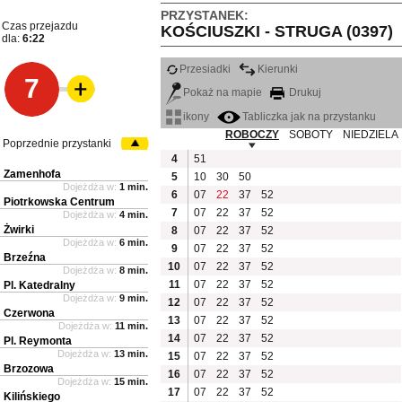
PRZYSTANEK:
Czas przejazdu
KOŚCIUSZKI - STRUGA (0397)
dla:
6:22
Przesiadki
Kierunki
7
Pokaż na mapie
Drukuj
ikony
Tabliczka jak na przystanku
ROBOCZY
SOBOTY
NIEDZIELA
Poprzednie przystanki
4
51
Zamenhofa
5
10
30
50
Dojeżdża w:
1 min.
6
07
22
37
52
Piotrkowska Centrum
7
07
22
37
52
Dojeżdża w:
4 min.
Żwirki
8
07
22
37
52
Dojeżdża w:
6 min.
9
07
22
37
52
Brzeźna
10
07
22
37
52
Dojeżdża w:
8 min.
11
07
22
37
52
Pl. Katedralny
Dojeżdża w:
9 min.
12
07
22
37
52
Czerwona
13
07
22
37
52
Dojeżdża w:
11 min.
14
07
22
37
52
Pl. Reymonta
Dojeżdża w:
13 min.
15
07
22
37
52
Brzozowa
16
07
22
37
52
Dojeżdża w:
15 min.
17
07
22
37
52
Kilińskiego