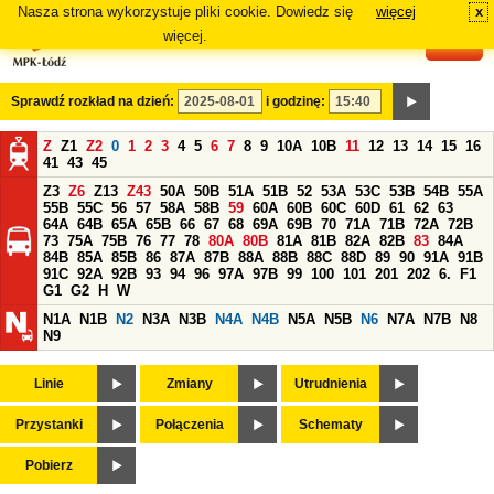
Nasza strona wykorzystuje pliki cookie. Dowiedz się
więcej
x
#
więcej.
Sprawdź rozkład na dzień:
i godzinę:
Z
Z1
Z2
0
1
2
3
4
5
6
7
8
9
10A
10B
11
12
13
14
15
16
41
43
45
Z3
Z6
Z13
Z43
50A
50B
51A
51B
52
53A
53C
53B
54B
55A
55B
55C
56
57
58A
58B
59
60A
60B
60C
60D
61
62
63
64A
64B
65A
65B
66
67
68
69A
69B
70
71A
71B
72A
72B
73
75A
75B
76
77
78
80A
80B
81A
81B
82A
82B
83
84A
84B
85A
85B
86
87A
87B
88A
88B
88C
88D
89
90
91A
91B
91C
92A
92B
93
94
96
97A
97B
99
100
101
201
202
6.
F1
G1
G2
H
W
N1A
N1B
N2
N3A
N3B
N4A
N4B
N5A
N5B
N6
N7A
N7B
N8
N9
Linie
Zmiany
Utrudnienia
Przystanki
Połączenia
Schematy
Pobierz