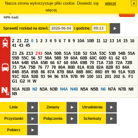
Nasza strona wykorzystuje pliki cookie. Dowiedz się
więcej
x
#
więcej.
Sprawdź rozkład na dzień:
i godzinę:
Z
Z1
Z2
0
1
2
3
4
5
6
7
8
9
10A
10B
11
12
13
14
15
16
41
43
45
Z3
Z6
Z13
Z43
50A
50B
51A
51B
52
53A
53C
53B
54B
55A
55B
55C
56
57
58A
58B
59
60A
60B
60C
60D
61
62
63
64A
64B
65A
65B
66
67
68
69A
69B
70
71A
71B
72A
72B
73
75A
75B
76
77
78
80A
80B
81A
81B
82A
82B
83
84A
84B
85A
85B
86
87A
87B
88A
88B
88C
88D
89
90
91A
91B
91C
92A
92B
93
94
96
97A
97B
99
100
101
201
202
6.
F1
G1
G2
H
W
N1A
N1B
N2
N3A
N3B
N4A
N4B
N5A
N5B
N6
N7A
N7B
N8
N9
Linie
Zmiany
Utrudnienia
Przystanki
Połączenia
Schematy
Pobierz