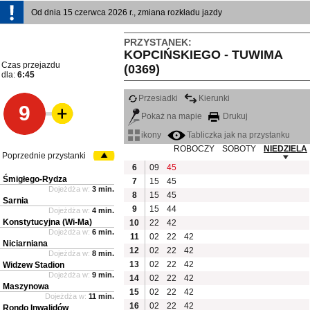
Od dnia 15 czerwca 2026 r., zmiana rozkładu jazdy
PRZYSTANEK:
KOPCIŃSKIEGO - TUWIMA
Czas przejazdu
(0369)
dla:
6:45
Przesiadki
Kierunki
9
Pokaż na mapie
Drukuj
ikony
Tabliczka jak na przystanku
ROBOCZY
SOBOTY
NIEDZIELA
Poprzednie przystanki
6
09
45
Śmigłego-Rydza
7
15
45
Dojeżdża w:
3 min.
8
15
45
Sarnia
9
15
44
Dojeżdża w:
4 min.
Konstytucyjna (Wi-Ma)
10
22
42
Dojeżdża w:
6 min.
11
02
22
42
Niciarniana
12
02
22
42
Dojeżdża w:
8 min.
13
02
22
42
Widzew Stadion
Dojeżdża w:
9 min.
14
02
22
42
Maszynowa
15
02
22
42
Dojeżdża w:
11 min.
16
02
22
42
Rondo Inwalidów