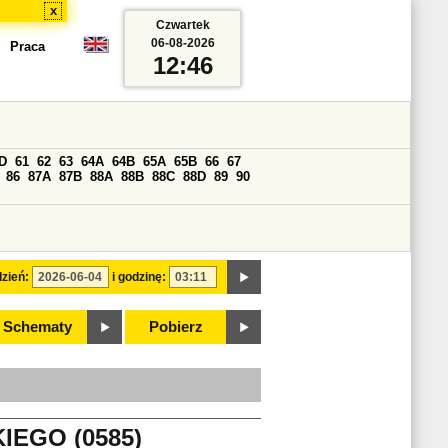
x
Czwartek
06-08-2026
Praca
12:46
D
61
62
63
64A
64B
65A
65B
66
67
86
87A
87B
88A
88B
88C
88D
89
90
zień:
i godzinę:
Schematy
Pobierz
EGO (0585)