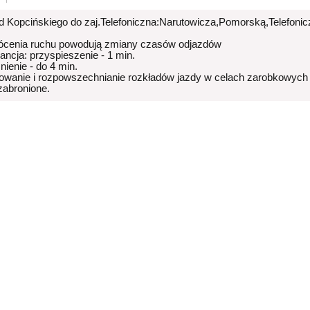
od Kopcińskiego do zaj.Telefoniczna:Narutowicza,Pomorską,Telefoni
ócenia ruchu powodują zmiany czasów odjazdów
rancja: przyspieszenie - 1 min.
nienie - do 4 min.
owanie i rozpowszechnianie rozkładów jazdy w celach zarobkowych
 zabronione.