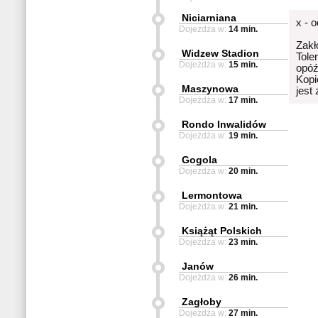
Niciarniana
x - 
Dojeżdża w:
14 min.
Zakł
Widzew Stadion
Tole
Dojeżdża w:
15 min.
opóź
Kopi
Maszynowa
jest
Dojeżdża w:
17 min.
Rondo Inwalidów
Dojeżdża w:
19 min.
Gogola
Dojeżdża w:
20 min.
Lermontowa
Dojeżdża w:
21 min.
Książąt Polskich
Dojeżdża w:
23 min.
Janów
Dojeżdża w:
26 min.
Zagłoby
Dojeżdża w:
27 min.