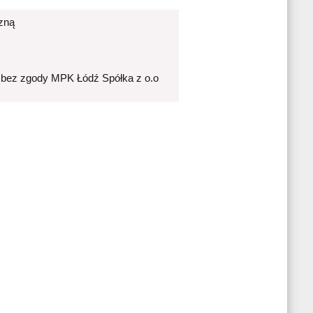
czną
 bez zgody MPK Łódź Spółka z o.o