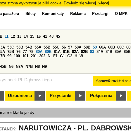
sza strona wykorzystuje pliki cookie. Dowiedz się więcej.
więcej
a pasażera
Bilety
Komunikaty
Reklama
Przetargi
O MPK
0B
11
12
13
14
15
16
41
43
45
53A
53C
53B
54B
55A
55B
55C
56
57
58A
58B
59
60A
60B
60C
60
75A
75B
76
77
78
80A
80B
81A
81B
82A
82B
83
84A
84B
85A
85B
97B
99
100
101
201
202
6.
F1
G1
G2
H
W
N5B
N6
N7A
N7B
N8
N9
zystanek Pl. Dąbrowskiego
Sprawdź rozkład na d
Utrudnienia
Przystanki
Połączenia
ana rozkładu jazdy
NARUTOWICZA - PL. DĄBROWSKI
STANEK: