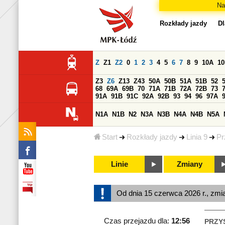
Na
Rozkłady jazdy
Dl
Z
Z1
Z2
0
1
2
3
4
5
6
7
8
9
10A
1
Z3
Z6
Z13
Z43
50A
50B
51A
51B
52
68
69A
69B
70
71A
71B
72A
72B
73
91A
91B
91C
92A
92B
93
94
96
97A
N1A
N1B
N2
N3A
N3B
N4A
N4B
N5A
Start
Rozkłady jazdy
Linia 9
Pr
Linie
Zmiany
Od dnia 15 czerwca 2026 r., zmi
Czas przejazdu dla:
12:56
PRZY