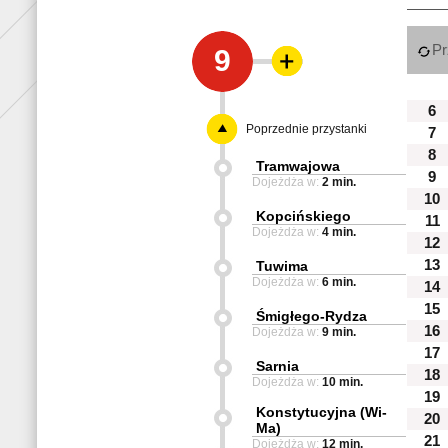
Pr
9
6
Poprzednie przystanki
7
8
Tramwajowa
9
Dojeżdża w:
2 min.
10
Kopcińskiego
11
Dojeżdża w:
4 min.
12
13
Tuwima
Dojeżdża w:
6 min.
14
15
Śmigłego-Rydza
16
Dojeżdża w:
9 min.
17
Sarnia
18
Dojeżdża w:
10 min.
19
Konstytucyjna (Wi-
20
Ma)
21
Dojeżdża w:
12 min.