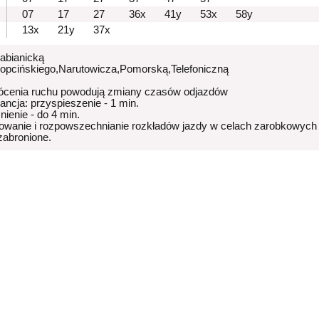
07
17
27
36x
41y
53x
58y
13x
21y
37x
Pabianicką
Kopcińskiego,Narutowicza,Pomorską,Telefoniczną
ócenia ruchu powodują zmiany czasów odjazdów
rancja: przyspieszenie - 1 min.
nienie - do 4 min.
owanie i rozpowszechnianie rozkładów jazdy w celach zarobkowych
 zabronione.