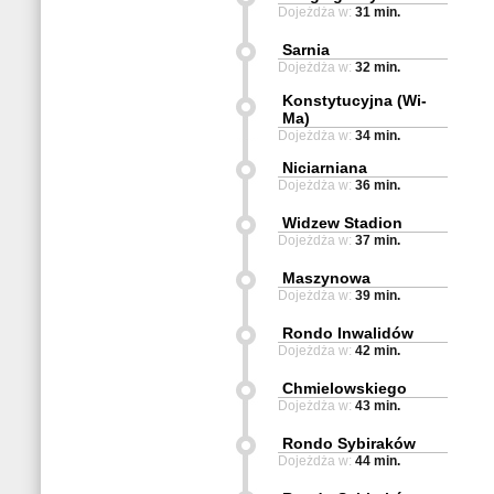
Dojeżdża w:
31 min.
Sarnia
Dojeżdża w:
32 min.
Konstytucyjna (Wi-
Ma)
Dojeżdża w:
34 min.
Niciarniana
Dojeżdża w:
36 min.
Widzew Stadion
Dojeżdża w:
37 min.
Maszynowa
Dojeżdża w:
39 min.
Rondo Inwalidów
Dojeżdża w:
42 min.
Chmielowskiego
Dojeżdża w:
43 min.
Rondo Sybiraków
Dojeżdża w:
44 min.