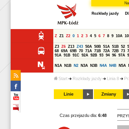
Na
Rozkłady jazdy
Dl
Z
Z1
Z2
0
1
2
3
4
5
6
7
8
9
10A
1
Z3
Z6
Z13
Z43
50A
50B
51A
51B
52
68
69A
69B
70
71A
71B
72A
72B
73
91A
91B
91C
92A
92B
93
94
96
97A
N1A
N1B
N2
N3A
N3B
N4A
N4B
N5A
Start
Rozkłady jazdy
Linia 8
Pr
Linie
Zmiany
Czas przejazdu dla:
6:48
PRZY