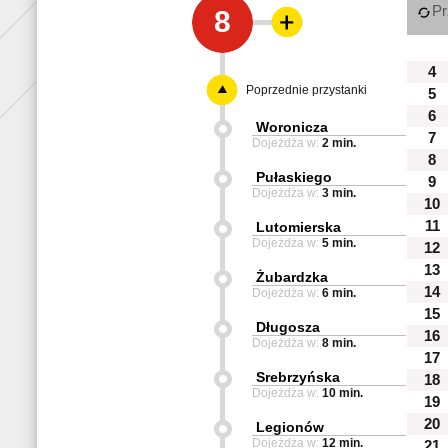
Pr
8
4
Poprzednie przystanki
5
6
Woronicza
7
Dojeżdża w:
2 min.
8
Pułaskiego
9
Dojeżdża w:
3 min.
10
11
Lutomierska
Dojeżdża w:
5 min.
12
13
Żubardzka
14
Dojeżdża w:
6 min.
15
Długosza
16
Dojeżdża w:
8 min.
17
Srebrzyńska
18
Dojeżdża w:
10 min.
19
20
Legionów
Dojeżdża w:
12 min.
21