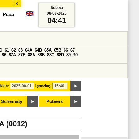
x
Sobota
08-08-2026
Praca
04:41
D
61
62
63
64A
64B
65A
65B
66
67
86
87A
87B
88A
88B
88C
88D
89
90
zień:
i godzinę:
Schematy
Pobierz
 (0012)