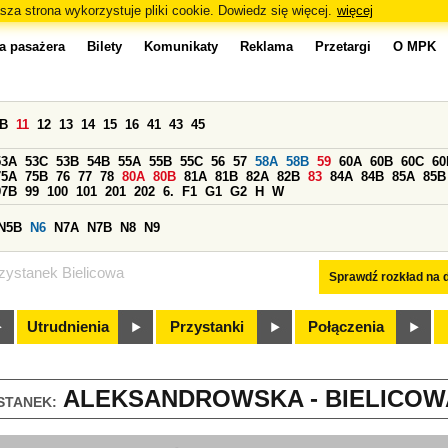
sza strona wykorzystuje pliki cookie. Dowiedz się więcej.
więcej
a pasażera
Bilety
Komunikaty
Reklama
Przetargi
O MPK
0B
11
12
13
14
15
16
41
43
45
53A
53C
53B
54B
55A
55B
55C
56
57
58A
58B
59
60A
60B
60C
60
75A
75B
76
77
78
80A
80B
81A
81B
82A
82B
83
84A
84B
85A
85B
97B
99
100
101
201
202
6.
F1
G1
G2
H
W
N5B
N6
N7A
N7B
N8
N9
zystanek Bielicowa
Sprawdź rozkład na d
Utrudnienia
Przystanki
Połączenia
ALEKSANDROWSKA - BIELICOWA
STANEK: