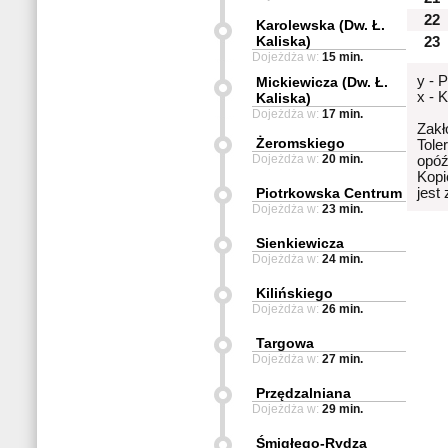
22
Karolewska (Dw. Ł.
Kaliska)
23
Dojeżdża w:
15 min.
y - 
Mickiewicza (Dw. Ł.
x - 
Kaliska)
Dojeżdża w:
17 min.
Zakł
Żeromskiego
Tole
Dojeżdża w:
20 min.
opóź
Kopi
Piotrkowska Centrum
jest
Dojeżdża w:
23 min.
Sienkiewicza
Dojeżdża w:
24 min.
Kilińskiego
Dojeżdża w:
26 min.
Targowa
Dojeżdża w:
27 min.
Przędzalniana
Dojeżdża w:
29 min.
Śmigłego-Rydza