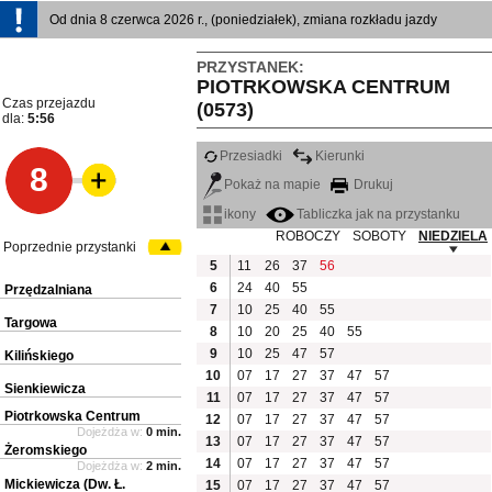
Od dnia 8 czerwca 2026 r., (poniedziałek), zmiana rozkładu jazdy
PRZYSTANEK:
PIOTRKOWSKA CENTRUM
Czas przejazdu
(0573)
dla:
5:56
Przesiadki
Kierunki
8
Pokaż na mapie
Drukuj
ikony
Tabliczka jak na przystanku
ROBOCZY
SOBOTY
NIEDZIELA
Poprzednie przystanki
5
11
26
37
56
6
24
40
55
Przędzalniana
7
10
25
40
55
Targowa
8
10
20
25
40
55
9
10
25
47
57
Kilińskiego
10
07
17
27
37
47
57
Sienkiewicza
11
07
17
27
37
47
57
Piotrkowska Centrum
12
07
17
27
37
47
57
Dojeżdża w:
0 min.
13
07
17
27
37
47
57
Żeromskiego
14
07
17
27
37
47
57
Dojeżdża w:
2 min.
Mickiewicza (Dw. Ł.
15
07
17
27
37
47
57