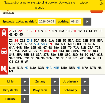
Nasza strona wykorzystuje pliki cookie. Dowiedz się
więcej
x
#
więcej.
Sprawdź rozkład na dzień:
i godzinę:
Z
Z1
Z2
0
1
2
3
4
5
6
7
8
9
10A
10B
11
12
13
14
15
16
41
43
45
Z3
Z6
Z13
Z43
50A
50B
51A
51B
52
53A
53C
53B
54B
55A
55B
55C
56
57
58A
58B
59
60A
60B
60C
60D
61
62
63
64A
64B
65A
65B
66
67
68
69A
69B
70
71A
71B
72A
72B
73
75A
75B
76
77
78
80A
80B
81A
81B
82A
82B
83
84A
84B
85A
85B
86
87A
87B
88A
88B
88C
88D
89
90
91A
91B
91C
92A
92B
93
94
96
97A
97B
99
100
101
201
202
6.
F1
G1
G2
H
W
N1A
N1B
N2
N3A
N3B
N4A
N4B
N5A
N5B
N6
N7A
N7B
N8
N9
Linie
Zmiany
Utrudnienia
Przystanki
Połączenia
Schematy
Pobierz