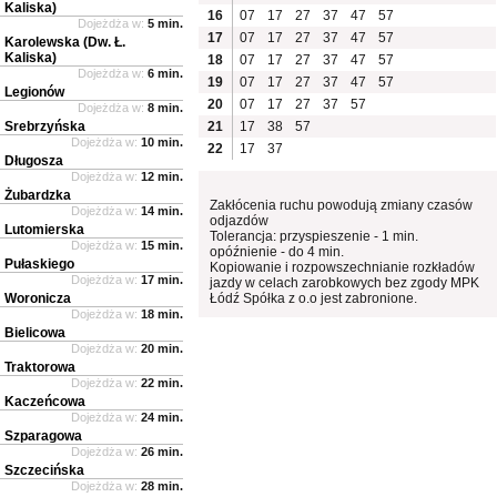
Kaliska)
16
07
17
27
37
47
57
Dojeżdża w:
5 min.
17
07
17
27
37
47
57
Karolewska (Dw. Ł.
Kaliska)
18
07
17
27
37
47
57
Dojeżdża w:
6 min.
19
07
17
27
37
47
57
Legionów
20
07
17
27
37
57
Dojeżdża w:
8 min.
Srebrzyńska
21
17
38
57
Dojeżdża w:
10 min.
22
17
37
Długosza
Dojeżdża w:
12 min.
Żubardzka
Zakłócenia ruchu powodują zmiany czasów
Dojeżdża w:
14 min.
odjazdów
Lutomierska
Tolerancja: przyspieszenie - 1 min.
Dojeżdża w:
15 min.
opóźnienie - do 4 min.
Pułaskiego
Kopiowanie i rozpowszechnianie rozkładów
Dojeżdża w:
17 min.
jazdy w celach zarobkowych bez zgody MPK
Woronicza
Łódź Spółka z o.o jest zabronione.
Dojeżdża w:
18 min.
Bielicowa
Dojeżdża w:
20 min.
Traktorowa
Dojeżdża w:
22 min.
Kaczeńcowa
Dojeżdża w:
24 min.
Szparagowa
Dojeżdża w:
26 min.
Szczecińska
Dojeżdża w:
28 min.