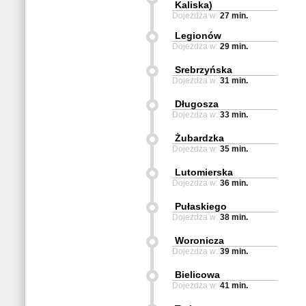
Kaliska)
Dojeżdża w:
27 min.
Legionów
Dojeżdża w:
29 min.
Srebrzyńska
Dojeżdża w:
31 min.
Długosza
Dojeżdża w:
33 min.
Żubardzka
Dojeżdża w:
35 min.
Lutomierska
Dojeżdża w:
36 min.
Pułaskiego
Dojeżdża w:
38 min.
Woronicza
Dojeżdża w:
39 min.
Bielicowa
Dojeżdża w:
41 min.