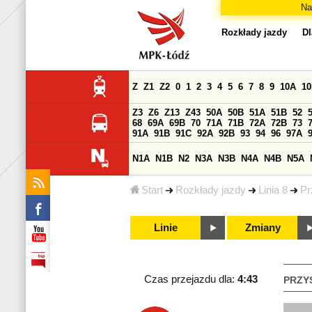
Na
Rozkłady jazdy
Dl
Z
Z1
Z2
0
1
2
3
4
5
6
7
8
9
10A
1
Z3
Z6
Z13
Z43
50A
50B
51A
51B
52
68
69A
69B
70
71A
71B
72A
72B
73
91A
91B
91C
92A
92B
93
94
96
97A
N1A
N1B
N2
N3A
N3B
N4A
N4B
N5A
Start
Rozkłady jazdy
Linia 8
Pr
Linie
Zmiany
Czas przejazdu dla:
4:43
PRZY