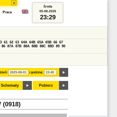
x
Środa
05-08-2026
Praca
23:29
D
61
62
63
64A
64B
65A
65B
66
67
86
87A
87B
88A
88B
88C
88D
89
90
zień:
i godzinę:
Schematy
Pobierz
(0918)