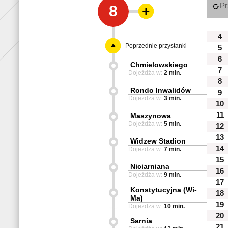
Pr
8
4
Poprzednie przystanki
5
6
Chmielowskiego
7
Dojeżdża w:
2 min.
8
Rondo Inwalidów
9
Dojeżdża w:
3 min.
10
11
Maszynowa
Dojeżdża w:
5 min.
12
13
Widzew Stadion
14
Dojeżdża w:
7 min.
15
Niciarniana
16
Dojeżdża w:
9 min.
17
Konstytucyjna (Wi-
18
Ma)
19
Dojeżdża w:
10 min.
20
Sarnia
21