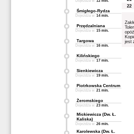
Dojeżdża w:
12 min.
22
Śmigłego-Rydza
Dojeżdża w:
14 min.
Zakł
Przędzalniana
Tole
Dojeżdża w:
15 min.
opóź
Kopi
Targowa
jest
Dojeżdża w:
16 min.
Kilińskiego
Dojeżdża w:
17 min.
Sienkiewicza
Dojeżdża w:
19 min.
Piotrkowska Centrum
Dojeżdża w:
21 min.
Żeromskiego
Dojeżdża w:
23 min.
Mickiewicza (Dw. Ł.
Kaliska)
Dojeżdża w:
26 min.
Karolewska (Dw. Ł.