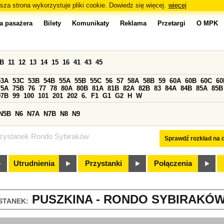
sza strona wykorzystuje pliki cookie. Dowiedz się więcej.
więcej
a pasażera
Bilety
Komunikaty
Reklama
Przetargi
O MPK
0B
11
12
13
14
15
16
41
43
45
53A
53C
53B
54B
55A
55B
55C
56
57
58A
58B
59
60A
60B
60C
60
75A
75B
76
77
78
80A
80B
81A
81B
82A
82B
83
84A
84B
85A
85B
97B
99
100
101
201
202
6.
F1
G1
G2
H
W
N5B
N6
N7A
N7B
N8
N9
zystanek Rondo Sybiraków
Sprawdź rozkład na d
Utrudnienia
Przystanki
Połączenia
PUSZKINA - RONDO SYBIRAKÓW 
STANEK: