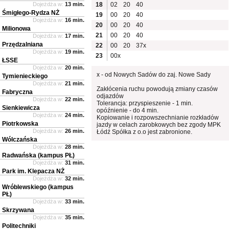
Dojeżdża w:
13 min.
18
02
20
40
Śmigłego-Rydza NŻ
19
00
20
40
Dojeżdża w:
16 min.
20
00
20
40
Milionowa
21
00
20
40
Dojeżdża w:
17 min.
Przędzalniana
22
00
20
37x
Dojeżdża w:
19 min.
23
00x
ŁSSE
Dojeżdża w:
20 min.
x - od Nowych Sadów do zaj. Nowe Sady
Tymienieckiego
Dojeżdża w:
21 min.
Zakłócenia ruchu powodują zmiany czasów
Fabryczna
odjazdów
Dojeżdża w:
22 min.
Tolerancja: przyspieszenie - 1 min.
Sienkiewicza
opóźnienie - do 4 min.
Dojeżdża w:
24 min.
Kopiowanie i rozpowszechnianie rozkładów
Piotrkowska
jazdy w celach zarobkowych bez zgody MPK
Dojeżdża w:
26 min.
Łódź Spółka z o.o jest zabronione.
Wólczańska
Dojeżdża w:
28 min.
Radwańska (kampus PŁ)
Dojeżdża w:
31 min.
Park im. Klepacza NŻ
Dojeżdża w:
32 min.
Wróblewskiego (kampus
PŁ)
Dojeżdża w:
33 min.
Skrzywana
Dojeżdża w:
35 min.
Politechniki