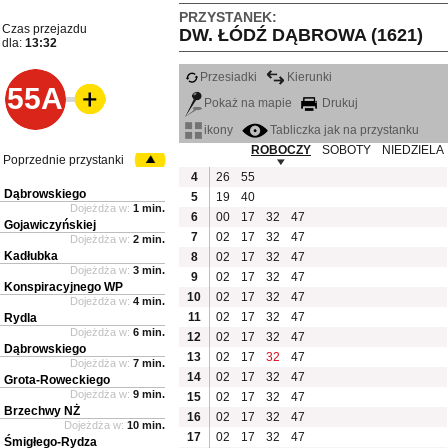
PRZYSTANEK:
Czas przejazdu
DW. ŁÓDŹ DĄBROWA (1621)
dla:
13:32
Przesiadki
Kierunki
55A
Pokaż na mapie
Drukuj
ikony
Tabliczka jak na przystanku
ROBOCZY
SOBOTY
NIEDZIELA
Poprzednie przystanki
4
26
55
Dąbrowskiego
5
19
40
Dojeżdża w:
1 min.
6
00
17
32
47
Gojawiczyńskiej
7
02
17
32
47
Dojeżdża w:
2 min.
Kadłubka
8
02
17
32
47
Dojeżdża w:
3 min.
9
02
17
32
47
Konspiracyjnego WP
10
02
17
32
47
Dojeżdża w:
4 min.
11
02
17
32
47
Rydla
Dojeżdża w:
6 min.
12
02
17
32
47
Dąbrowskiego
13
02
17
32
47
Dojeżdża w:
7 min.
14
02
17
32
47
Grota-Roweckiego
Dojeżdża w:
9 min.
15
02
17
32
47
Brzechwy NŻ
16
02
17
32
47
Dojeżdża w:
10 min.
17
02
17
32
47
Śmigłego-Rydza