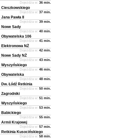
Dojeżdża w:
36 min.
Cieszkowskiego
Dojeżdża w:
37 min.
Jana Pawła II
Dojeżdża w:
39 min.
Nowe Sady
Dojeżdża w:
40 min.
Obywatelska 106
Dojeżdża w:
41 min.
Elektronowa NŻ
Dojeżdża w:
42 min.
Nowe Sady NŻ
Dojeżdża w:
43 min.
Wyszyńskiego
Dojeżdża w:
46 min.
Obywatelska
Dojeżdża w:
48 min.
Dw. Łódź Retkinia
Dojeżdża w:
50 min.
Zagrodniki
Dojeżdża w:
51 min.
Wyszyńskiego
Dojeżdża w:
53 min.
Babickiego
Dojeżdża w:
55 min.
Armii Krajowej
Dojeżdża w:
57 min.
Retkinia Kusocińskiego
Dojeżdża w:
58 min.