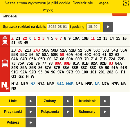
Nasza strona wykorzystuje pliki cookie. Dowiedz się
więcej
x
#
więcej.
Sprawdź rozkład na dzień:
i godzinę:
Z
Z1
Z2
0
1
2
3
4
5
6
7
8
9
10A
10B
11
12
13
14
15
16
41
43
45
Z3
Z6
Z13
Z43
50A
50B
51A
51B
52
53A
53C
53B
54B
55A
55B
55C
56
57
58A
58B
59
60A
60B
60C
60D
61
62
63
64A
64B
65A
65B
66
67
68
69A
69B
70
71A
71B
72A
72B
73
75A
75B
76
77
78
80A
80B
81A
81B
82A
82B
83
84A
84B
85A
85B
86
87A
87B
88A
88B
88C
88D
89
90
91A
91B
91C
92A
92B
93
94
96
97A
97B
99
100
101
201
202
6.
F1
G1
G2
H
W
N1A
N1B
N2
N3A
N3B
N4A
N4B
N5A
N5B
N6
N7A
N7B
N8
N9
Linie
Zmiany
Utrudnienia
Przystanki
Połączenia
Schematy
Pobierz