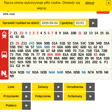
Nasza strona wykorzystuje pliki cookie. Dowiedz się
więcej
x
#
więcej.
Sprawdź rozkład na dzień:
i godzinę:
Z
Z1
Z2
0
1
2
3
4
5
6
7
8
9
10A
10B
11
12
13
14
15
16
41
43
45
Z3
Z6
Z13
Z43
50A
50B
51A
51B
52
53A
53C
53B
54B
55A
55B
55C
56
57
58A
58B
59
60A
60B
60C
60D
61
62
63
64A
64B
65A
65B
66
67
68
69A
69B
70
71A
71B
72A
72B
73
75A
75B
76
77
78
80A
80B
81A
81B
82A
82B
83
84A
84B
85A
85B
86
87A
87B
88A
88B
88C
88D
89
90
91A
91B
91C
92A
92B
93
94
96
97A
97B
99
100
101
201
202
6.
F1
G1
G2
H
W
N1A
N1B
N2
N3A
N3B
N4A
N4B
N5A
N5B
N6
N7A
N7B
N8
N9
Linie
Zmiany
Utrudnienia
Przystanki
Połączenia
Schematy
Pobierz