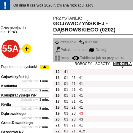
Od dnia 8 czerwca 2026 r., zmiana rozkładu jazdy
PRZYSTANEK:
GOJAWICZYŃSKIEJ -
Czas przejazdu
DĄBROWSKIEGO (0202)
dla:
19:43
Przesiadki
Kierunki
55A
Pokaż na mapie
Drukuj
ikony
Tabliczka jak na przystanku
ROBOCZY
SOBOTY
NIEDZIELA
Poprzednie przystanki
12
41
Gojawiczyńskiej
13
01
21
41
Dojeżdża w:
1 min.
14
01
21
41
Kadłubka
15
01
21
41
Dojeżdża w:
2 min.
Konspiracyjnego WP
16
01
21
41
Dojeżdża w:
3 min.
17
01
21
41
Rydla
18
01
21
41
Dojeżdża w:
5 min.
19
03
23
43
Dąbrowskiego
Dojeżdża w:
6 min.
20
03
23
43
Grota-Roweckiego
21
03
21
41
Dojeżdża w:
8 min.
22
01
21
41x
Brzechwy NŻ