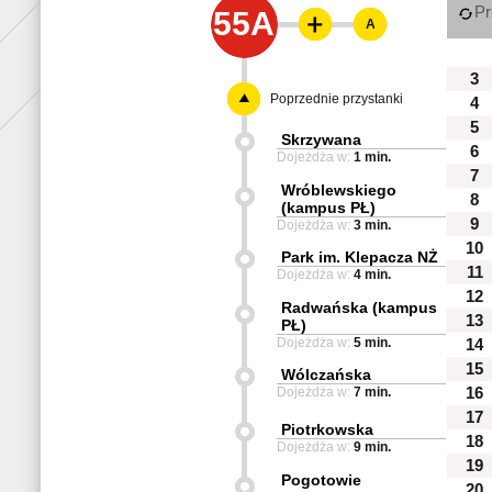
Pr
55A
A
3
Poprzednie przystanki
4
5
Skrzywana
6
Dojeżdża w:
1 min.
7
Wróblewskiego
8
(kampus PŁ)
9
Dojeżdża w:
3 min.
10
Park im. Klepacza NŻ
11
Dojeżdża w:
4 min.
12
Radwańska (kampus
13
PŁ)
Dojeżdża w:
5 min.
14
15
Wólczańska
Dojeżdża w:
7 min.
16
17
Piotrkowska
18
Dojeżdża w:
9 min.
19
Pogotowie
20