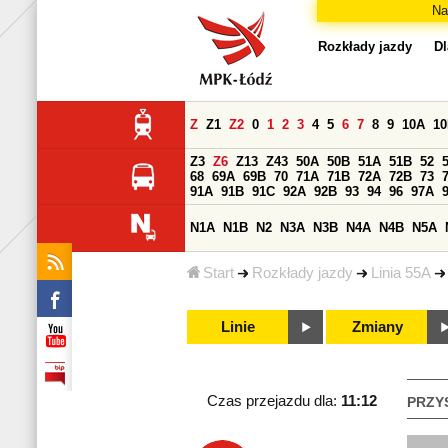
Na
Rozkłady jazdy
Dl
Z
Z1
Z2
0
1
2
3
4
5
6
7
8
9
10A
1
Z3
Z6
Z13
Z43
50A
50B
51A
51B
52
68
69A
69B
70
71A
71B
72A
72B
73
91A
91B
91C
92A
92B
93
94
96
97A
N1A
N1B
N2
N3A
N3B
N4A
N4B
N5A
Start
Rozkłady jazdy
Linia 55A
Linie
Zmiany
Czas przejazdu dla:
11:12
PRZY