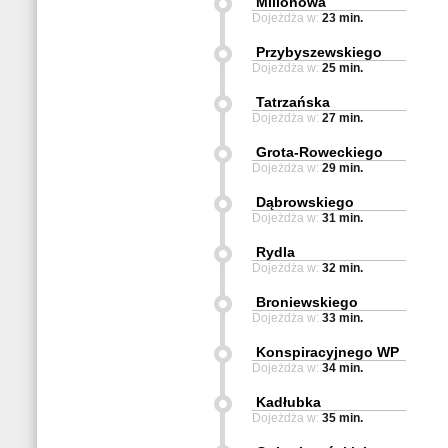
Milionowa
Dojeżdża w:
23 min.
Przybyszewskiego
Dojeżdża w:
25 min.
Tatrzańska
Dojeżdża w:
27 min.
Grota-Roweckiego
Dojeżdża w:
29 min.
Dąbrowskiego
Dojeżdża w:
31 min.
Rydla
Dojeżdża w:
32 min.
Broniewskiego
Dojeżdża w:
33 min.
Konspiracyjnego WP
Dojeżdża w:
34 min.
Kadłubka
Dojeżdża w:
35 min.