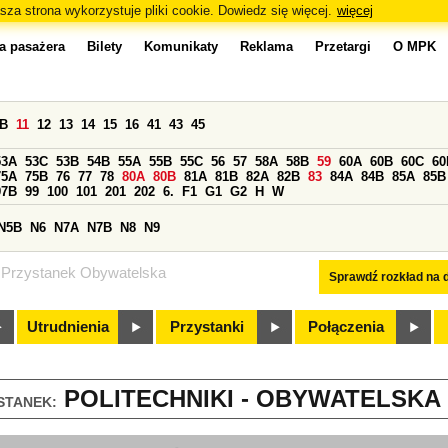
sza strona wykorzystuje pliki cookie. Dowiedz się więcej.
więcej
a pasażera
Bilety
Komunikaty
Reklama
Przetargi
O MPK
0B
11
12
13
14
15
16
41
43
45
53A
53C
53B
54B
55A
55B
55C
56
57
58A
58B
59
60A
60B
60C
60
75A
75B
76
77
78
80A
80B
81A
81B
82A
82B
83
84A
84B
85A
85B
97B
99
100
101
201
202
6.
F1
G1
G2
H
W
N5B
N6
N7A
N7B
N8
N9
Przystanek Obywatelska
Sprawdź rozkład na d
Utrudnienia
Przystanki
Połączenia
POLITECHNIKI - OBYWATELSKA (
STANEK: