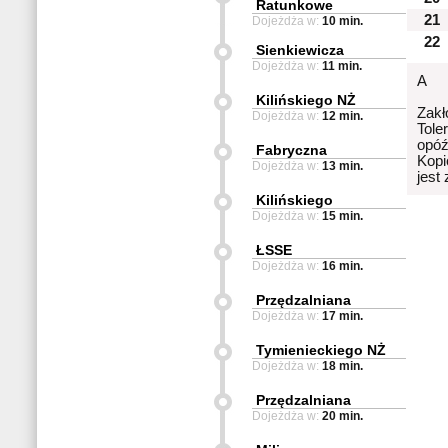
Ratunkowe
21
Dojeżdża w:
10 min.
22
Sienkiewicza
Dojeżdża w:
11 min.
A
Kilińskiego NŻ
Zakł
Dojeżdża w:
12 min.
Tole
opóź
Fabryczna
Kopi
Dojeżdża w:
13 min.
jest
Kilińskiego
Dojeżdża w:
15 min.
ŁSSE
Dojeżdża w:
16 min.
Przędzalniana
Dojeżdża w:
17 min.
Tymienieckiego NŻ
Dojeżdża w:
18 min.
Przędzalniana
Dojeżdża w:
20 min.