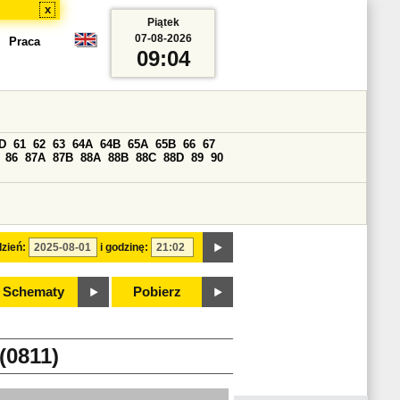
x
Piątek
07-08-2026
Praca
09:04
D
61
62
63
64A
64B
65A
65B
66
67
86
87A
87B
88A
88B
88C
88D
89
90
zień:
i godzinę:
Schematy
Pobierz
0811)