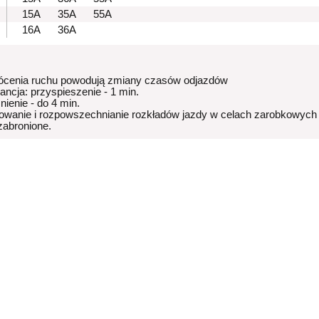
15A
35A
55A
16A
36A
ócenia ruchu powodują zmiany czasów odjazdów
rancja: przyspieszenie - 1 min.
nienie - do 4 min.
owanie i rozpowszechnianie rozkładów jazdy w celach zarobkowych
 zabronione.