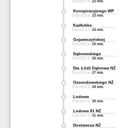
Dojeżdża w:
22 min.
Konspiracyjnego WP
Dojeżdża w:
23 min.
Kadłubka
Dojeżdża w:
24 min.
Gojawiczyńskiej
Dojeżdża w:
25 min.
Dąbrowskiego
Dojeżdża w:
26 min.
Dw. Łódź Dąbrowa NŻ
Dojeżdża w:
27 min.
Ossendowskiego NŻ
Dojeżdża w:
28 min.
Lodowa
Dojeżdża w:
30 min.
Lodowa 91 NŻ
Dojeżdża w:
31 min.
Dostawcza NŻ