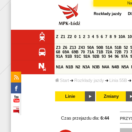
Na
Rozkłady jazdy
Dl
Z
Z1
Z2
0
1
2
3
4
5
6
7
8
9
10A
1
Z3
Z6
Z13
Z43
50A
50B
51A
51B
52
68
69A
69B
70
71A
71B
72A
72B
73
91A
91B
91C
92A
92B
93
94
96
97A
N1A
N1B
N2
N3A
N3B
N4A
N4B
N5A
Start
Rozkłady jazdy
Linia 55B
Linie
Zmiany
Czas przejazdu dla:
6:44
PRZY