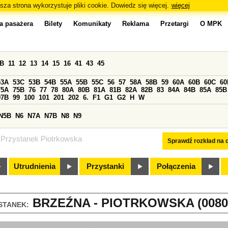
sza strona wykorzystuje pliki cookie. Dowiedz się więcej.
więcej
a pasażera
Bilety
Komunikaty
Reklama
Przetargi
O MPK
0B
11
12
13
14
15
16
41
43
45
53A
53C
53B
54B
55A
55B
55C
56
57
58A
58B
59
60A
60B
60C
60
75A
75B
76
77
78
80A
80B
81A
81B
82A
82B
83
84A
84B
85A
85B
97B
99
100
101
201
202
6.
F1
G1
G2
H
W
N5B
N6
N7A
N7B
N8
N9
Przystanek Piotrkowska
Sprawdź rozkład na d
Utrudnienia
Przystanki
Połączenia
BRZEŹNA - PIOTRKOWSKA (0080
STANEK: