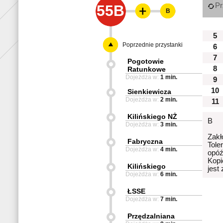
Pr
55B
B
5
Poprzednie przystanki
6
7
Pogotowie
8
Ratunkowe
Dojeżdża w:
1 min.
9
10
Sienkiewicza
Dojeżdża w:
2 min.
11
Kilińskiego NŻ
B
Dojeżdża w:
3 min.
Zakł
Fabryczna
Tole
Dojeżdża w:
4 min.
opóź
Kopi
Kilińskiego
jest
Dojeżdża w:
6 min.
ŁSSE
Dojeżdża w:
7 min.
Przędzalniana