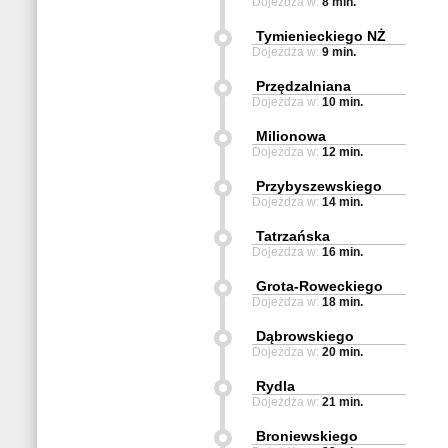
Dojeżdża w:
8 min.
Tymienieckiego NŻ
Dojeżdża w:
9 min.
Przędzalniana
Dojeżdża w:
10 min.
Milionowa
Dojeżdża w:
12 min.
Przybyszewskiego
Dojeżdża w:
14 min.
Tatrzańska
Dojeżdża w:
16 min.
Grota-Roweckiego
Dojeżdża w:
18 min.
Dąbrowskiego
Dojeżdża w:
20 min.
Rydla
Dojeżdża w:
21 min.
Broniewskiego