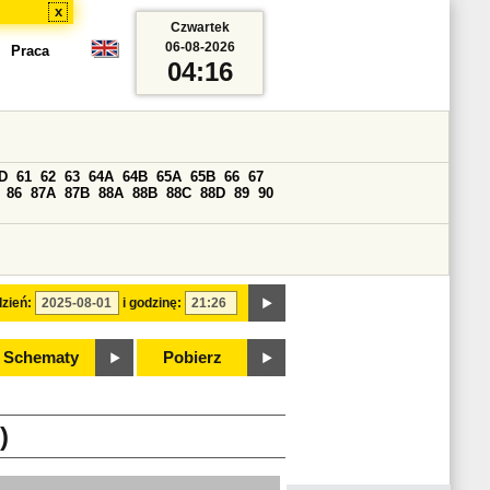
x
Czwartek
06-08-2026
Praca
04:16
D
61
62
63
64A
64B
65A
65B
66
67
86
87A
87B
88A
88B
88C
88D
89
90
zień:
i godzinę:
Schematy
Pobierz
)