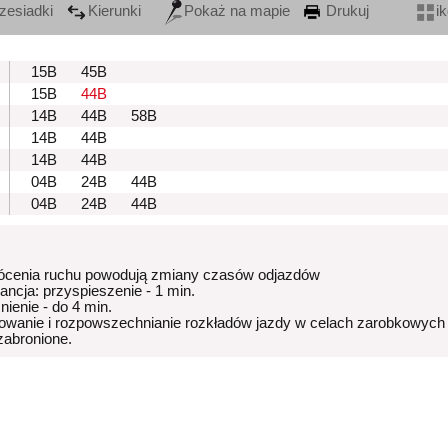
zesiadki
Kierunki
Pokaż na mapie
Drukuj
i
15B
45B
15B
44B
14B
44B
58B
14B
44B
14B
44B
04B
24B
44B
04B
24B
44B
ócenia ruchu powodują zmiany czasów odjazdów
rancja: przyspieszenie - 1 min.
nienie - do 4 min.
owanie i rozpowszechnianie rozkładów jazdy w celach zarobkowych
 zabronione.