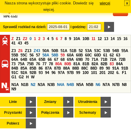
Nasza strona wykorzystuje pliki cookie. Dowiedz się
więcej
x
#
więcej.
Sprawdź rozkład na dzień:
i godzinę:
Z
Z1
Z2
0
1
2
3
4
5
6
7
8
9
10A
10B
11
12
13
14
15
16
41
43
45
Z3
Z6
Z13
Z43
50A
50B
51A
51B
52
53A
53C
53B
54B
55A
55B
55C
56
57
58A
58B
59
60A
60B
60C
60D
61
62
63
64A
64B
65A
65B
66
67
68
69A
69B
70
71A
71B
72A
72B
73
75A
75B
76
77
78
80A
80B
81A
81B
82A
82B
83
84A
84B
85A
85B
86
87A
87B
88A
88B
88C
88D
89
90
91A
91B
91C
92A
92B
93
94
96
97A
97B
99
100
101
201
202
6.
F1
G1
G2
H
W
N1A
N1B
N2
N3A
N3B
N4A
N4B
N5A
N5B
N6
N7A
N7B
N8
N9
Linie
Zmiany
Utrudnienia
Przystanki
Połączenia
Schematy
Pobierz