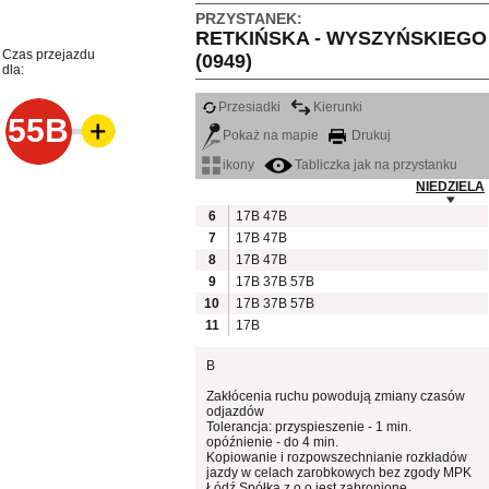
PRZYSTANEK:
RETKIŃSKA - WYSZYŃSKIEGO
Czas przejazdu
(0949)
dla:
Przesiadki
Kierunki
55B
Pokaż na mapie
Drukuj
ikony
Tabliczka jak na przystanku
NIEDZIELA
6
17B
47B
7
17B
47B
8
17B
47B
9
17B
37B
57B
10
17B
37B
57B
11
17B
B
Zakłócenia ruchu powodują zmiany czasów
odjazdów
Tolerancja: przyspieszenie - 1 min.
opóźnienie - do 4 min.
Kopiowanie i rozpowszechnianie rozkładów
jazdy w celach zarobkowych bez zgody MPK
Łódź Spółka z o.o jest zabronione.