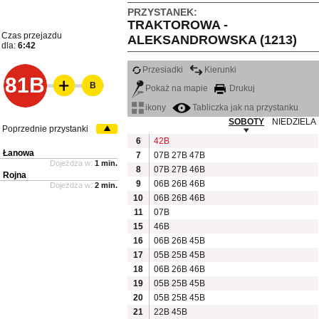
PRZYSTANEK:
TRAKTOROWA -
Czas przejazdu
ALEKSANDROWSKA (1213)
dla:
6:42
Przesiadki
Kierunki
81B
B
Pokaż na mapie
Drukuj
ikony
Tabliczka jak na przystanku
SOBOTY
NIEDZIELA
Poprzednie przystanki
6
42B
Łanowa
7
07B
27B
47B
Dojeżdża w:
1 min.
8
07B
27B
46B
Rojna
9
06B
26B
46B
Dojeżdża w:
2 min.
10
06B
26B
46B
11
07B
15
46B
16
06B
26B
45B
17
05B
25B
45B
18
06B
26B
46B
19
05B
25B
45B
20
05B
25B
45B
21
22B
45B