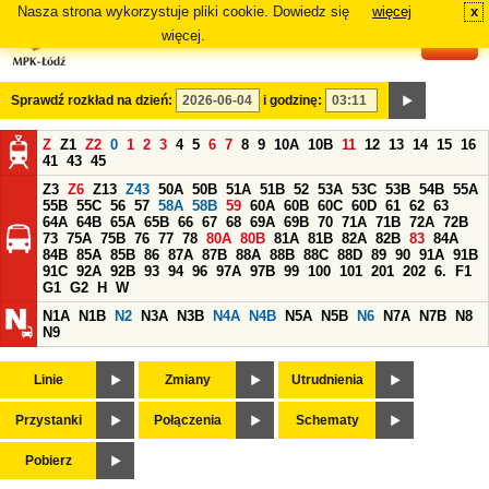
Nasza strona wykorzystuje pliki cookie. Dowiedz się
więcej
x
#
więcej.
Sprawdź rozkład na dzień:
i godzinę:
Z
Z1
Z2
0
1
2
3
4
5
6
7
8
9
10A
10B
11
12
13
14
15
16
41
43
45
Z3
Z6
Z13
Z43
50A
50B
51A
51B
52
53A
53C
53B
54B
55A
55B
55C
56
57
58A
58B
59
60A
60B
60C
60D
61
62
63
64A
64B
65A
65B
66
67
68
69A
69B
70
71A
71B
72A
72B
73
75A
75B
76
77
78
80A
80B
81A
81B
82A
82B
83
84A
84B
85A
85B
86
87A
87B
88A
88B
88C
88D
89
90
91A
91B
91C
92A
92B
93
94
96
97A
97B
99
100
101
201
202
6.
F1
G1
G2
H
W
N1A
N1B
N2
N3A
N3B
N4A
N4B
N5A
N5B
N6
N7A
N7B
N8
N9
Linie
Zmiany
Utrudnienia
Przystanki
Połączenia
Schematy
Pobierz