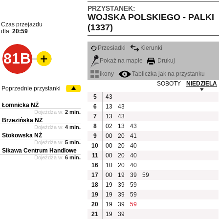
PRZYSTANEK:
WOJSKA POLSKIEGO - PALKI
Czas przejazdu
(1337)
dla:
20:59
Przesiadki
Kierunki
81B
Pokaż na mapie
Drukuj
ikony
Tabliczka jak na przystanku
SOBOTY
NIEDZIELA
Poprzednie przystanki
5
43
Łomnicka NŻ
6
13
43
Dojeżdża w:
2 min.
7
13
43
Brzezińska NŻ
8
02
13
43
Dojeżdża w:
4 min.
Stokowska NŻ
9
00
20
41
Dojeżdża w:
5 min.
10
00
20
40
Sikawa Centrum Handlowe
11
00
20
40
Dojeżdża w:
6 min.
16
10
20
40
17
00
19
39
59
18
19
39
59
19
19
39
59
20
19
39
59
21
19
39