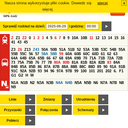
Nasza strona wykorzystuje pliki cookie. Dowiedz się
więcej
x
#
więcej.
Sprawdź rozkład na dzień:
i godzinę:
Z
Z1
Z2
0
1
2
3
4
5
6
7
8
9
10A
10B
11
12
13
14
15
16
41
43
45
Z3
Z6
Z13
Z43
50A
50B
51A
51B
52
53A
53B
53C
54B
55A
55B
55C
56
57
58A
58B
59
60A
60B
60C
60D
61
62
63
64A
64B
65A
65B
66
67
68
69A
69B
70
71A
71B
72A
72B
73
75A
75B
76
77
78
80A
80B
81A
81B
82A
82B
83
84A
84B
85A
85B
86
87A
87B
88A
88B
88C
88D
89
90
91A
91B
91C
92A
92B
93
94
96
97A
97B
99
100
101
201
202
6.
F1
G1
G2
H
W
N1A
N1B
N2
N3A
N3B
N4A
N4B
N5A
N5B
N6
N7A
N7B
N8
N9
Linie
Zmiany
Utrudnienia
Przystanki
Połączenia
Schematy
Pobierz