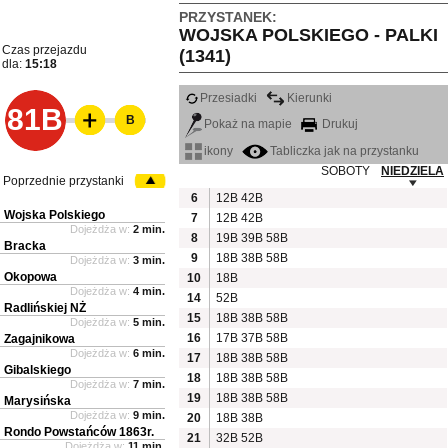
PRZYSTANEK:
WOJSKA POLSKIEGO - PALKI
Czas przejazdu
(1341)
dla:
15:18
Przesiadki
Kierunki
81B
B
Pokaż na mapie
Drukuj
ikony
Tabliczka jak na przystanku
SOBOTY
NIEDZIELA
Poprzednie przystanki
6
12B
42B
Wojska Polskiego
7
12B
42B
Dojeżdża w:
2 min.
8
19B
39B
58B
Bracka
9
18B
38B
58B
Dojeżdża w:
3 min.
Okopowa
10
18B
Dojeżdża w:
4 min.
14
52B
Radlińskiej NŻ
15
18B
38B
58B
Dojeżdża w:
5 min.
16
17B
37B
58B
Zagajnikowa
Dojeżdża w:
6 min.
17
18B
38B
58B
Gibalskiego
18
18B
38B
58B
Dojeżdża w:
7 min.
19
18B
38B
58B
Marysińska
Dojeżdża w:
9 min.
20
18B
38B
Rondo Powstańców 1863r.
21
32B
52B
Dojeżdża w:
11 min.