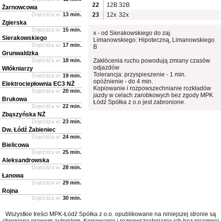
22
12B
32B
Żarnowcowa
Dojeżdża w:
13 min.
23
12x
32x
Zgierska
Dojeżdża w:
15 min.
x - od Sierakowskiego do zaj.
Sierakowskiego
Limanowskiego: Hipoteczną, Limanowskiego
Dojeżdża w:
17 min.
B
Grunwaldzka
Dojeżdża w:
18 min.
Zakłócenia ruchu powodują zmiany czasów
odjazdów
Włókniarzy
Tolerancja: przyspieszenie - 1 min.
Dojeżdża w:
19 min.
opóźnienie - do 4 min.
Elektrociepłownia EC3 NŻ
Kopiowanie i rozpowszechnianie rozkładów
Dojeżdża w:
20 min.
jazdy w celach zarobkowych bez zgody MPK
Brukowa
Łódź Spółka z o.o jest zabronione.
Dojeżdża w:
22 min.
Zbąszyńska NŻ
Dojeżdża w:
23 min.
Dw. Łódź Żabieniec
Dojeżdża w:
24 min.
Bielicowa
Dojeżdża w:
25 min.
Aleksandrowska
Dojeżdża w:
28 min.
Łanowa
Dojeżdża w:
29 min.
Rojna
Dojeżdża w:
30 min.
Wszystkie treści MPK-Łódź Spółka z o.o. opublikowane na niniejszej stronie są
chronione prawem autorskim. Kopiowanie i rozpowszechnianie ich bez pisemnej