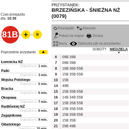
PRZYSTANEK:
BRZEZIŃSKA - ŚNIEŻNA NŻ
Czas przejazdu
(0079)
dla:
10:36
Przesiadki
Kierunki
81B
B
Pokaż na mapie
Drukuj
ikony
Tabliczka jak na przystanku
SOBOTY
NIEDZIELA
Poprzednie przystanki
6
09B
39B
Łomnicka NŻ
7
09B
39B
Dojeżdża w:
1 min.
8
16B
36B
55B
Palki
9
15B
35B
55B
Dojeżdża w:
3 min.
Wojska Polskiego
10
15B
Dojeżdża w:
5 min.
14
49B
Bracka
15
15B
35B
55B
Dojeżdża w:
6 min.
16
14B
34B
55B
Okopowa
Dojeżdża w:
7 min.
17
15B
35B
55B
Radlińskiej NŻ
18
15B
35B
55B
Dojeżdża w:
8 min.
19
15B
35B
55B
Zagajnikowa
Dojeżdża w:
9 min.
20
15B
35B
Gibalskiego
21
29B
49B
Dojeżdża w:
10 min.