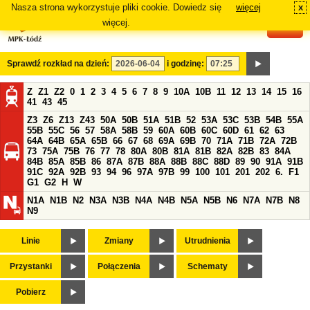
Nasza strona wykorzystuje pliki cookie. Dowiedz się
więcej
x
#
więcej.
Sprawdź rozkład na dzień:
i godzinę:
Z
Z1
Z2
0
1
2
3
4
5
6
7
8
9
10A
10B
11
12
13
14
15
16
41
43
45
Z3
Z6
Z13
Z43
50A
50B
51A
51B
52
53A
53C
53B
54B
55A
55B
55C
56
57
58A
58B
59
60A
60B
60C
60D
61
62
63
64A
64B
65A
65B
66
67
68
69A
69B
70
71A
71B
72A
72B
73
75A
75B
76
77
78
80A
80B
81A
81B
82A
82B
83
84A
84B
85A
85B
86
87A
87B
88A
88B
88C
88D
89
90
91A
91B
91C
92A
92B
93
94
96
97A
97B
99
100
101
201
202
6.
F1
G1
G2
H
W
N1A
N1B
N2
N3A
N3B
N4A
N4B
N5A
N5B
N6
N7A
N7B
N8
N9
Linie
Zmiany
Utrudnienia
Przystanki
Połączenia
Schematy
Pobierz