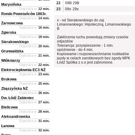
22
09B
29B
Marysińska
Dojeżdża w:
12 min.
23
09x
29x
Rondo Powstańców 1863r.
Dojeżdża w:
14 min.
x - od Sierakowskiego do zaj.
Żarnowcowa
Limanowskiego: Hipoteczną, Limanowskiego
Dojeżdża w:
16 min.
B
Zgierska
Dojeżdża w:
18 min.
Zakłócenia ruchu powodują zmiany czasów
odjazdów
Sierakowskiego
Tolerancja: przyspieszenie - 1 min.
Dojeżdża w:
20 min.
opóźnienie - do 4 min.
Grunwaldzka
Kopiowanie i rozpowszechnianie rozkładów
Dojeżdża w:
21 min.
jazdy w celach zarobkowych bez zgody MPK
Włókniarzy
Łódź Spółka z o.o jest zabronione.
Dojeżdża w:
22 min.
Elektrociepłownia EC3 NŻ
Dojeżdża w:
23 min.
Brukowa
Dojeżdża w:
25 min.
Zbąszyńska NŻ
Dojeżdża w:
26 min.
Dw. Łódź Żabieniec
Dojeżdża w:
27 min.
Bielicowa
Dojeżdża w:
28 min.
Aleksandrowska
Dojeżdża w:
31 min.
Łanowa
Dojeżdża w:
32 min.