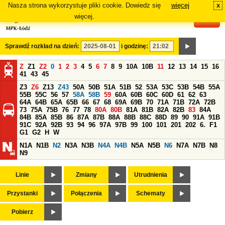
Nasza strona wykorzystuje pliki cookie. Dowiedz się
więcej
x
#
więcej.
Sprawdź rozkład na dzień:
i godzinę:
Z
Z1
Z2
0
1
2
3
4
5
6
7
8
9
10A
10B
11
12
13
14
15
16
41
43
45
Z3
Z6
Z13
Z43
50A
50B
51A
51B
52
53A
53C
53B
54B
55A
55B
55C
56
57
58A
58B
59
60A
60B
60C
60D
61
62
63
64A
64B
65A
65B
66
67
68
69A
69B
70
71A
71B
72A
72B
73
75A
75B
76
77
78
80A
80B
81A
81B
82A
82B
83
84A
84B
85A
85B
86
87A
87B
88A
88B
88C
88D
89
90
91A
91B
91C
92A
92B
93
94
96
97A
97B
99
100
101
201
202
6.
F1
G1
G2
H
W
N1A
N1B
N2
N3A
N3B
N4A
N4B
N5A
N5B
N6
N7A
N7B
N8
N9
Linie
Zmiany
Utrudnienia
Przystanki
Połączenia
Schematy
Pobierz