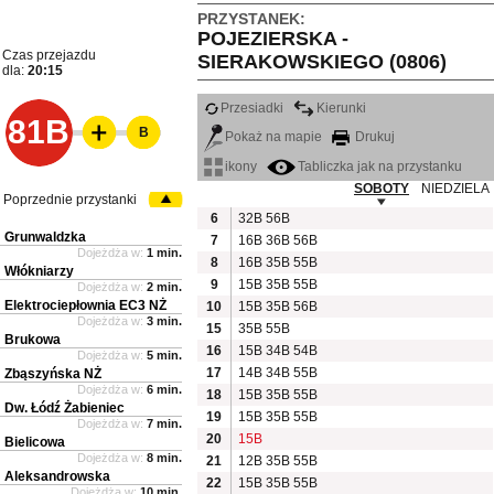
PRZYSTANEK:
POJEZIERSKA -
Czas przejazdu
SIERAKOWSKIEGO (0806)
dla:
20:15
Przesiadki
Kierunki
81B
B
Pokaż na mapie
Drukuj
ikony
Tabliczka jak na przystanku
SOBOTY
NIEDZIELA
Poprzednie przystanki
6
32B
56B
Grunwaldzka
7
16B
36B
56B
Dojeżdża w:
1 min.
8
16B
35B
55B
Włókniarzy
9
15B
35B
55B
Dojeżdża w:
2 min.
Elektrociepłownia EC3 NŻ
10
15B
35B
56B
Dojeżdża w:
3 min.
15
35B
55B
Brukowa
16
15B
34B
54B
Dojeżdża w:
5 min.
17
14B
34B
55B
Zbąszyńska NŻ
Dojeżdża w:
6 min.
18
15B
35B
55B
Dw. Łódź Żabieniec
19
15B
35B
55B
Dojeżdża w:
7 min.
20
15B
Bielicowa
Dojeżdża w:
8 min.
21
12B
35B
55B
Aleksandrowska
22
15B
35B
55B
Dojeżdża w:
10 min.