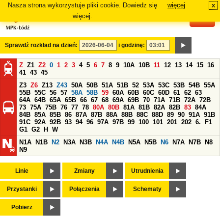
Nasza strona wykorzystuje pliki cookie. Dowiedz się
więcej
x
#
więcej.
Sprawdź rozkład na dzień:
i godzinę:
Z
Z1
Z2
0
1
2
3
4
5
6
7
8
9
10A
10B
11
12
13
14
15
16
41
43
45
Z3
Z6
Z13
Z43
50A
50B
51A
51B
52
53A
53C
53B
54B
55A
55B
55C
56
57
58A
58B
59
60A
60B
60C
60D
61
62
63
64A
64B
65A
65B
66
67
68
69A
69B
70
71A
71B
72A
72B
73
75A
75B
76
77
78
80A
80B
81A
81B
82A
82B
83
84A
84B
85A
85B
86
87A
87B
88A
88B
88C
88D
89
90
91A
91B
91C
92A
92B
93
94
96
97A
97B
99
100
101
201
202
6.
F1
G1
G2
H
W
N1A
N1B
N2
N3A
N3B
N4A
N4B
N5A
N5B
N6
N7A
N7B
N8
N9
Linie
Zmiany
Utrudnienia
Przystanki
Połączenia
Schematy
Pobierz