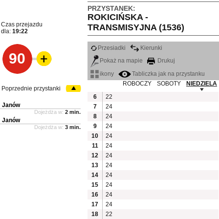
PRZYSTANEK:
ROKICIŃSKA -
Czas przejazdu
TRANSMISYJNA (1536)
dla:
19:22
Przesiadki
Kierunki
90
Pokaż na mapie
Drukuj
ikony
Tabliczka jak na przystanku
ROBOCZY
SOBOTY
NIEDZIELA
Poprzednie przystanki
6
22
Janów
7
24
Dojeżdża w:
2 min.
8
24
Janów
9
24
Dojeżdża w:
3 min.
10
24
11
24
12
24
13
24
14
24
15
24
16
24
17
24
18
22