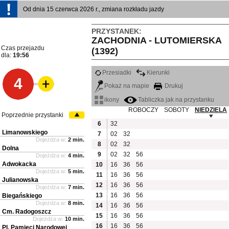
Od dnia 15 czerwca 2026 r., zmiana rozkładu jazdy
PRZYSTANEK:
ZACHODNIA - LUTOMIERSKA
Czas przejazdu
(1392)
dla:
19:56
Przesiadki
Kierunki
4
Pokaż na mapie
Drukuj
ikony
Tabliczka jak na przystanku
ROBOCZY
SOBOTY
NIEDZIELA
Poprzednie przystanki
6
32
Limanowskiego
7
02
32
Dojeżdża w:
2 min.
8
02
32
Dolna
9
02
32
56
Dojeżdża w:
4 min.
Adwokacka
10
16
36
56
Dojeżdża w:
5 min.
11
16
36
56
Julianowska
12
16
36
56
Dojeżdża w:
7 min.
13
16
36
56
Biegańskiego
Dojeżdża w:
8 min.
14
16
36
56
Cm. Radogoszcz
15
16
36
56
Dojeżdża w:
10 min.
16
16
36
56
Pl. Pamięci Narodowej