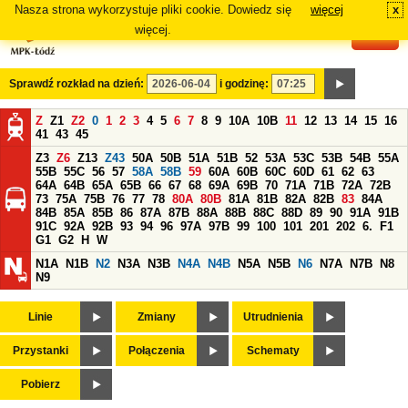
Nasza strona wykorzystuje pliki cookie. Dowiedz się
więcej
x
#
więcej.
Sprawdź rozkład na dzień:
i godzinę:
Z
Z1
Z2
0
1
2
3
4
5
6
7
8
9
10A
10B
11
12
13
14
15
16
41
43
45
Z3
Z6
Z13
Z43
50A
50B
51A
51B
52
53A
53C
53B
54B
55A
55B
55C
56
57
58A
58B
59
60A
60B
60C
60D
61
62
63
64A
64B
65A
65B
66
67
68
69A
69B
70
71A
71B
72A
72B
73
75A
75B
76
77
78
80A
80B
81A
81B
82A
82B
83
84A
84B
85A
85B
86
87A
87B
88A
88B
88C
88D
89
90
91A
91B
91C
92A
92B
93
94
96
97A
97B
99
100
101
201
202
6.
F1
G1
G2
H
W
N1A
N1B
N2
N3A
N3B
N4A
N4B
N5A
N5B
N6
N7A
N7B
N8
N9
Linie
Zmiany
Utrudnienia
Przystanki
Połączenia
Schematy
Pobierz