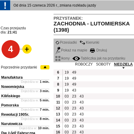
Od dnia 15 czerwca 2026 r., zmiana rozkładu jazdy
PRZYSTANEK:
ZACHODNIA - LUTOMIERSKA
Czas przejazdu
(1398)
dla:
21:41
Przesiadki
Kierunki
4
Pokaż na mapie
Drukuj
ikony
Tabliczka jak na przystanku
ROBOCZY
SOBOTY
NIEDZIELA
Poprzednie przystanki
6
19
49
Manufaktura
7
19
49
Dojeżdża w:
1 min.
8
19
49
Nowomiejska
9
19
43
Dojeżdża w:
3 min.
Kilińskiego
10
03
23
43
Dojeżdża w:
5 min.
11
03
23
43
Pomorska
12
03
23
43
Dojeżdża w:
7 min.
13
03
23
43
Rewolucji 1905r.
Dojeżdża w:
8 min.
14
03
23
43
Narutowicza
15
03
23
43
Dojeżdża w:
10 min.
16
03
23
43
Dw. Łódź Fabryczna