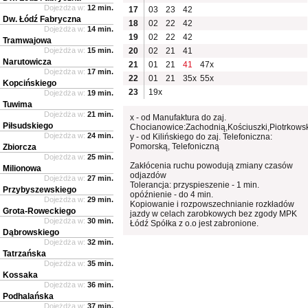
Dojeżdża w:
12 min.
17
03
23
42
Dw. Łódź Fabryczna
18
02
22
42
Dojeżdża w:
14 min.
19
02
22
42
Tramwajowa
Dojeżdża w:
15 min.
20
02
21
41
Narutowicza
21
01
21
41
47x
Dojeżdża w:
17 min.
22
01
21
35x
55x
Kopcińskiego
23
19x
Dojeżdża w:
19 min.
Tuwima
Dojeżdża w:
21 min.
x - od Manufaktura do zaj.
Piłsudskiego
Chocianowice:Zachodnią,Kościuszki,Piotrkows
Dojeżdża w:
24 min.
y - od Kilińskiego do zaj. Telefoniczna:
Pomorską, Telefoniczną
Zbiorcza
Dojeżdża w:
25 min.
Zakłócenia ruchu powodują zmiany czasów
Milionowa
odjazdów
Dojeżdża w:
27 min.
Tolerancja: przyspieszenie - 1 min.
Przybyszewskiego
opóźnienie - do 4 min.
Dojeżdża w:
29 min.
Kopiowanie i rozpowszechnianie rozkładów
Grota-Roweckiego
jazdy w celach zarobkowych bez zgody MPK
Dojeżdża w:
30 min.
Łódź Spółka z o.o jest zabronione.
Dąbrowskiego
Dojeżdża w:
32 min.
Tatrzańska
Dojeżdża w:
35 min.
Kossaka
Dojeżdża w:
36 min.
Podhalańska
Dojeżdża w:
37 min.