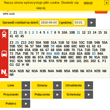
Nasza strona wykorzystuje pliki cookie. Dowiedz się
więcej
x
#
więcej.
Sprawdź rozkład na dzień:
i godzinę:
Z
Z1
Z2
0
1
2
3
4
5
6
7
8
9
10A
10B
11
12
13
14
15
16
41
43
45
Z3
Z6
Z13
Z43
50A
50B
51A
51B
52
53A
53C
53B
54B
55A
55B
55C
56
57
58A
58B
59
60A
60B
60C
60D
61
62
63
64A
64B
65A
65B
66
67
68
69A
69B
70
71A
71B
72A
72B
73
75A
75B
76
77
78
80A
80B
81A
81B
82A
82B
83
84A
84B
85A
85B
86
87A
87B
88A
88B
88C
88D
89
90
91A
91B
91C
92A
92B
93
94
96
97A
97B
99
100
101
201
202
6.
F1
G1
G2
H
W
N1A
N1B
N2
N3A
N3B
N4A
N4B
N5A
N5B
N6
N7A
N7B
N8
N9
Linie
Zmiany
Utrudnienia
Przystanki
Połączenia
Schematy
Pobierz