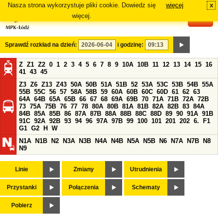
Nasza strona wykorzystuje pliki cookie. Dowiedz się
więcej
x
#
więcej.
Sprawdź rozkład na dzień:
i godzinę:
Z
Z1
Z2
0
1
2
3
4
5
6
7
8
9
10A
10B
11
12
13
14
15
16
41
43
45
Z3
Z6
Z13
Z43
50A
50B
51A
51B
52
53A
53C
53B
54B
55A
55B
55C
56
57
58A
58B
59
60A
60B
60C
60D
61
62
63
64A
64B
65A
65B
66
67
68
69A
69B
70
71A
71B
72A
72B
73
75A
75B
76
77
78
80A
80B
81A
81B
82A
82B
83
84A
84B
85A
85B
86
87A
87B
88A
88B
88C
88D
89
90
91A
91B
91C
92A
92B
93
94
96
97A
97B
99
100
101
201
202
6.
F1
G1
G2
H
W
N1A
N1B
N2
N3A
N3B
N4A
N4B
N5A
N5B
N6
N7A
N7B
N8
N9
Linie
Zmiany
Utrudnienia
Przystanki
Połączenia
Schematy
Pobierz