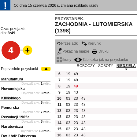
Od dnia 15 czerwca 2026 r., zmiana rozkładu jazdy
PRZYSTANEK:
ZACHODNIA - LUTOMIERSKA
Czas przejazdu
(1398)
dla:
8:49
Przesiadki
Kierunki
4
Pokaż na mapie
Drukuj
ikony
Tabliczka jak na przystanku
ROBOCZY
SOBOTY
NIEDZIELA
Poprzednie przystanki
6
19
49
Manufaktura
7
19
49
Dojeżdża w:
1 min.
8
19
49
Nowomiejska
9
19
43
Dojeżdża w:
3 min.
Kilińskiego
10
03
23
43
Dojeżdża w:
5 min.
11
03
23
43
Pomorska
12
03
23
43
Dojeżdża w:
7 min.
13
03
23
43
Rewolucji 1905r.
Dojeżdża w:
8 min.
14
03
23
43
Narutowicza
15
03
23
43
Dojeżdża w:
10 min.
16
03
23
43
Dw. Łódź Fabryczna