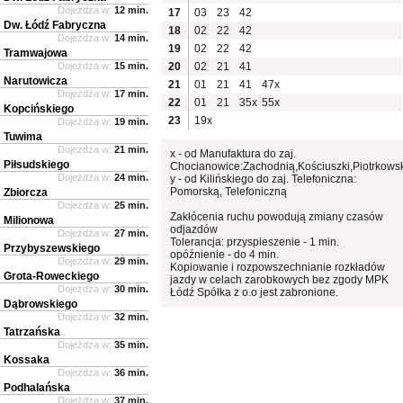
Dojeżdża w:
12 min.
17
03
23
42
Dw. Łódź Fabryczna
18
02
22
42
Dojeżdża w:
14 min.
19
02
22
42
Tramwajowa
Dojeżdża w:
15 min.
20
02
21
41
Narutowicza
21
01
21
41
47x
Dojeżdża w:
17 min.
22
01
21
35x
55x
Kopcińskiego
23
19x
Dojeżdża w:
19 min.
Tuwima
Dojeżdża w:
21 min.
x - od Manufaktura do zaj.
Piłsudskiego
Chocianowice:Zachodnią,Kościuszki,Piotrkows
Dojeżdża w:
24 min.
y - od Kilińskiego do zaj. Telefoniczna:
Pomorską, Telefoniczną
Zbiorcza
Dojeżdża w:
25 min.
Zakłócenia ruchu powodują zmiany czasów
Milionowa
odjazdów
Dojeżdża w:
27 min.
Tolerancja: przyspieszenie - 1 min.
Przybyszewskiego
opóźnienie - do 4 min.
Dojeżdża w:
29 min.
Kopiowanie i rozpowszechnianie rozkładów
Grota-Roweckiego
jazdy w celach zarobkowych bez zgody MPK
Dojeżdża w:
30 min.
Łódź Spółka z o.o jest zabronione.
Dąbrowskiego
Dojeżdża w:
32 min.
Tatrzańska
Dojeżdża w:
35 min.
Kossaka
Dojeżdża w:
36 min.
Podhalańska
Dojeżdża w:
37 min.