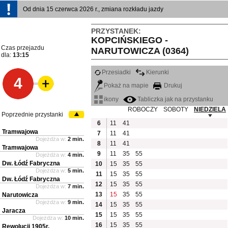
Od dnia 15 czerwca 2026 r., zmiana rozkładu jazdy
PRZYSTANEK:
KOPCIŃSKIEGO -
Czas przejazdu
NARUTOWICZA (0364)
dla:
13:15
Przesiadki
Kierunki
4
Pokaż na mapie
Drukuj
ikony
Tabliczka jak na przystanku
ROBOCZY
SOBOTY
NIEDZIELA
Poprzednie przystanki
6
11
41
Tramwajowa
7
11
41
Dojeżdża w:
2 min.
8
11
41
Tramwajowa
9
11
35
55
Dojeżdża w:
4 min.
Dw. Łódź Fabryczna
10
15
35
55
Dojeżdża w:
5 min.
11
15
35
55
Dw. Łódź Fabryczna
12
15
35
55
Dojeżdża w:
7 min.
13
15
35
55
Narutowicza
Dojeżdża w:
9 min.
14
15
35
55
Jaracza
15
15
35
55
Dojeżdża w:
10 min.
16
15
35
55
Rewolucji 1905r.