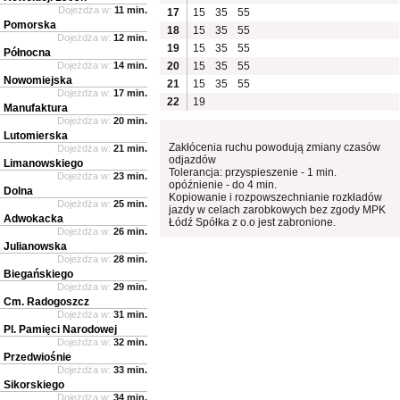
Dojeżdża w:
11 min.
17
15
35
55
Pomorska
18
15
35
55
Dojeżdża w:
12 min.
19
15
35
55
Północna
Dojeżdża w:
14 min.
20
15
35
55
Nowomiejska
21
15
35
55
Dojeżdża w:
17 min.
22
19
Manufaktura
Dojeżdża w:
20 min.
Lutomierska
Zakłócenia ruchu powodują zmiany czasów
Dojeżdża w:
21 min.
odjazdów
Limanowskiego
Tolerancja: przyspieszenie - 1 min.
Dojeżdża w:
23 min.
opóźnienie - do 4 min.
Dolna
Kopiowanie i rozpowszechnianie rozkładów
Dojeżdża w:
25 min.
jazdy w celach zarobkowych bez zgody MPK
Adwokacka
Łódź Spółka z o.o jest zabronione.
Dojeżdża w:
26 min.
Julianowska
Dojeżdża w:
28 min.
Biegańskiego
Dojeżdża w:
29 min.
Cm. Radogoszcz
Dojeżdża w:
31 min.
Pl. Pamięci Narodowej
Dojeżdża w:
32 min.
Przedwiośnie
Dojeżdża w:
33 min.
Sikorskiego
Dojeżdża w:
34 min.