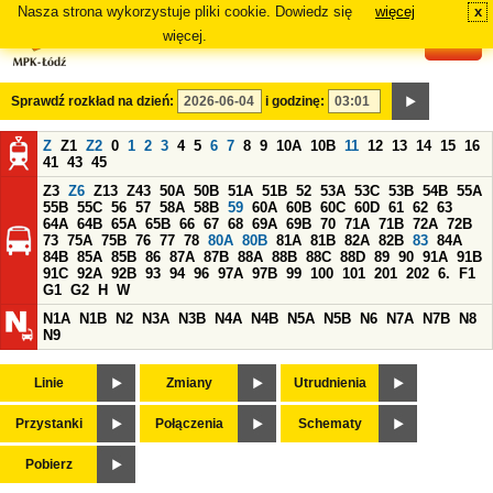
Nasza strona wykorzystuje pliki cookie. Dowiedz się
więcej
x
#
więcej.
Sprawdź rozkład na dzień:
i godzinę:
Z
Z1
Z2
0
1
2
3
4
5
6
7
8
9
10A
10B
11
12
13
14
15
16
41
43
45
Z3
Z6
Z13
Z43
50A
50B
51A
51B
52
53A
53C
53B
54B
55A
55B
55C
56
57
58A
58B
59
60A
60B
60C
60D
61
62
63
64A
64B
65A
65B
66
67
68
69A
69B
70
71A
71B
72A
72B
73
75A
75B
76
77
78
80A
80B
81A
81B
82A
82B
83
84A
84B
85A
85B
86
87A
87B
88A
88B
88C
88D
89
90
91A
91B
91C
92A
92B
93
94
96
97A
97B
99
100
101
201
202
6.
F1
G1
G2
H
W
N1A
N1B
N2
N3A
N3B
N4A
N4B
N5A
N5B
N6
N7A
N7B
N8
N9
Linie
Zmiany
Utrudnienia
Przystanki
Połączenia
Schematy
Pobierz