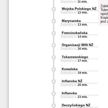
Dojeżdża w:
11 min.
Zakł
Wojska Polskiego NŻ
Tole
Dojeżdża w:
12 min.
opóź
Kopi
Marynarska
jest
Dojeżdża w:
13 min.
Franciszkańska
Dojeżdża w:
14 min.
Organizacji WiN NŻ
Dojeżdża w:
16 min.
Tokarzewskiego
Dojeżdża w:
17 min.
Kowalska
Dojeżdża w:
19 min.
Inflancka NŻ
Dojeżdża w:
20 min.
Inflancka
Dojeżdża w:
23 min.
Deczyńskiego NŻ