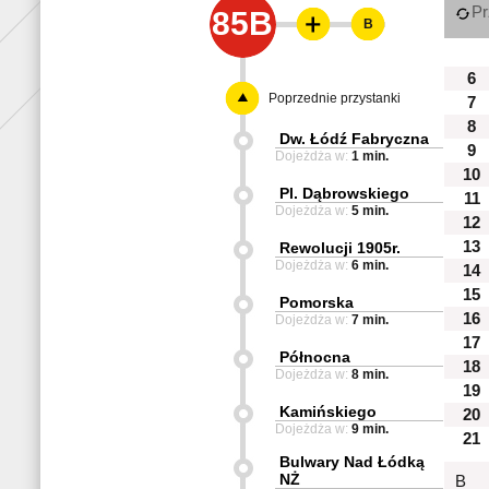
Pr
85B
B
6
Poprzednie przystanki
7
8
Dw. Łódź Fabryczna
9
Dojeżdża w:
1 min.
10
Pl. Dąbrowskiego
11
Dojeżdża w:
5 min.
12
13
Rewolucji 1905r.
Dojeżdża w:
6 min.
14
15
Pomorska
16
Dojeżdża w:
7 min.
17
Północna
18
Dojeżdża w:
8 min.
19
Kamińskiego
20
Dojeżdża w:
9 min.
21
Bulwary Nad Łódką
NŻ
B