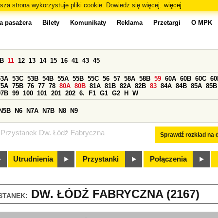
sza strona wykorzystuje pliki cookie. Dowiedz się więcej.
więcej
a pasażera
Bilety
Komunikaty
Reklama
Przetargi
O MPK
0B
11
12
13
14
15
16
41
43
45
53A
53C
53B
54B
55A
55B
55C
56
57
58A
58B
59
60A
60B
60C
60
75A
75B
76
77
78
80A
80B
81A
81B
82A
82B
83
84A
84B
85A
85B
97B
99
100
101
201
202
6.
F1
G1
G2
H
W
N5B
N6
N7A
N7B
N8
N9
Przystanek Dw. Łódź Fabryczna
Sprawdź rozkład na d
Utrudnienia
Przystanki
Połączenia
DW. ŁÓDŹ FABRYCZNA (2167)
STANEK: