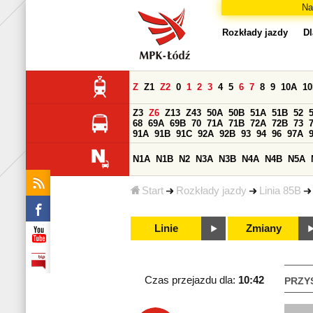
Na
Rozkłady jazdy
Dl
Z
Z1
Z2
0
1
2
3
4
5
6
7
8
9
10A
1
Z3
Z6
Z13
Z43
50A
50B
51A
51B
52
68
69A
69B
70
71A
71B
72A
72B
73
91A
91B
91C
92A
92B
93
94
96
97A
N1A
N1B
N2
N3A
N3B
N4A
N4B
N5A
Start
Rozkłady jazdy
Linia 85B
Linie
Zmiany
Czas przejazdu dla:
10:42
PRZY