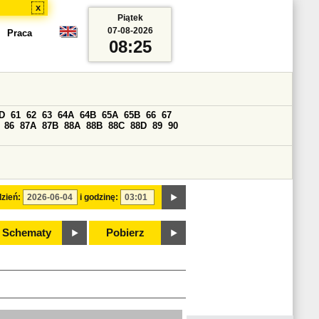
x
Piątek
07-08-2026
Praca
08:25
D
61
62
63
64A
64B
65A
65B
66
67
86
87A
87B
88A
88B
88C
88D
89
90
zień:
i godzinę:
Schematy
Pobierz