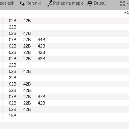
zesiadki
Kierunki
Pokaż na mapie
Drukuj
i
R
02B
42B
22B
02B
47B
07B
27B
44B
02B
22B
42B
02B
22B
42B
02B
22B
42B
22B
02B
42B
22B
02B
42B
22B
42B
07B
27B
47B
02B
22B
42B
02B
42B
15B