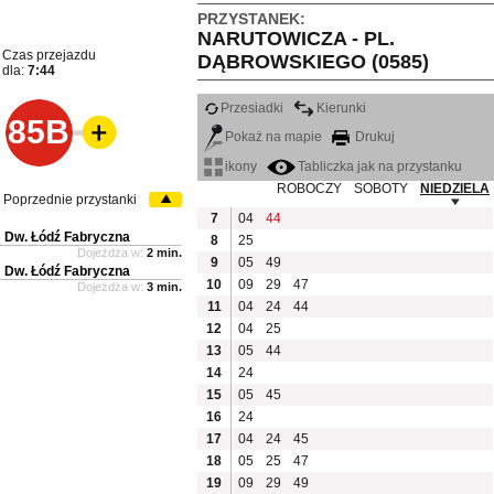
PRZYSTANEK:
NARUTOWICZA - PL.
Czas przejazdu
DĄBROWSKIEGO (0585)
dla:
7:44
Przesiadki
Kierunki
85B
Pokaż na mapie
Drukuj
ikony
Tabliczka jak na przystanku
ROBOCZY
SOBOTY
NIEDZIELA
Poprzednie przystanki
7
04
44
Dw. Łódź Fabryczna
8
25
Dojeżdża w:
2 min.
9
05
49
Dw. Łódź Fabryczna
10
09
29
47
Dojeżdża w:
3 min.
11
04
24
44
12
04
25
13
05
44
14
24
15
05
45
16
24
17
04
24
45
18
05
25
47
19
09
29
49