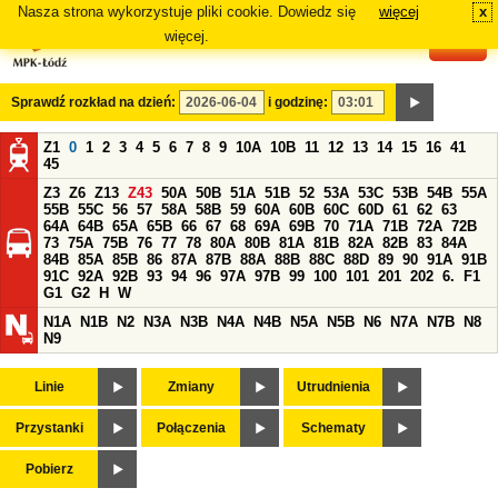
Nasza strona wykorzystuje pliki cookie. Dowiedz się
więcej
x
#
więcej.
Sprawdź rozkład na dzień:
i godzinę:
Z1
0
1
2
3
4
5
6
7
8
9
10A
10B
11
12
13
14
15
16
41
45
Z3
Z6
Z13
Z43
50A
50B
51A
51B
52
53A
53C
53B
54B
55A
55B
55C
56
57
58A
58B
59
60A
60B
60C
60D
61
62
63
64A
64B
65A
65B
66
67
68
69A
69B
70
71A
71B
72A
72B
73
75A
75B
76
77
78
80A
80B
81A
81B
82A
82B
83
84A
84B
85A
85B
86
87A
87B
88A
88B
88C
88D
89
90
91A
91B
91C
92A
92B
93
94
96
97A
97B
99
100
101
201
202
6.
F1
G1
G2
H
W
N1A
N1B
N2
N3A
N3B
N4A
N4B
N5A
N5B
N6
N7A
N7B
N8
N9
Linie
Zmiany
Utrudnienia
Przystanki
Połączenia
Schematy
Pobierz