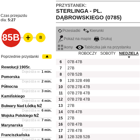
PRZYSTANEK:
STERLINGA - PL.
Czas przejazdu
DĄBROWSKIEGO (0785)
dla:
5:27
Przesiadki
Kierunki
85B
B
Pokaż na mapie
Drukuj
ikony
Tabliczka jak na przystanku
ROBOCZY
SOBOTY
NIEDZIELA
Poprzednie przystanki
6
07B
47B
Rewolucji 1905r.
7
27B
Dojeżdża w:
1 min.
8
07B
52B
Pomorska
9
12B
32B
49B
Dojeżdża w:
2 min.
Północna
10
07B
27B
47B
Dojeżdża w:
3 min.
11
07B
27B
47B
Kamińskiego
12
07B
27B
47B
Dojeżdża w:
4 min.
13
27B
Bulwary Nad Łódką NŻ
Dojeżdża w:
6 min.
14
07B
47B
Wojska Polskiego NŻ
15
27B
Dojeżdża w:
7 min.
16
07B
47B
Marynarska
Dojeżdża w:
8 min.
17
27B
47B
Franciszkańska
18
12B
32B
52B
Dojeżdża w:
9 min.