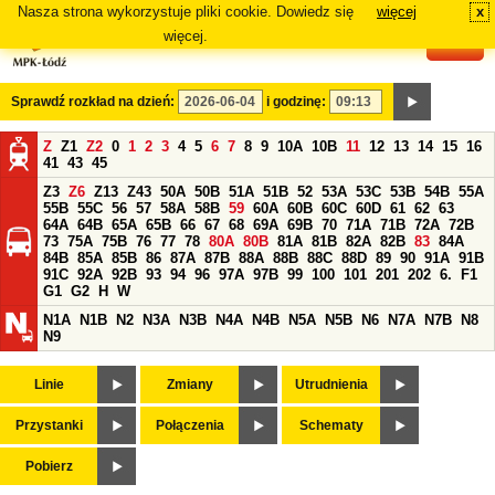
Nasza strona wykorzystuje pliki cookie. Dowiedz się
więcej
x
#
więcej.
Sprawdź rozkład na dzień:
i godzinę:
Z
Z1
Z2
0
1
2
3
4
5
6
7
8
9
10A
10B
11
12
13
14
15
16
41
43
45
Z3
Z6
Z13
Z43
50A
50B
51A
51B
52
53A
53C
53B
54B
55A
55B
55C
56
57
58A
58B
59
60A
60B
60C
60D
61
62
63
64A
64B
65A
65B
66
67
68
69A
69B
70
71A
71B
72A
72B
73
75A
75B
76
77
78
80A
80B
81A
81B
82A
82B
83
84A
84B
85A
85B
86
87A
87B
88A
88B
88C
88D
89
90
91A
91B
91C
92A
92B
93
94
96
97A
97B
99
100
101
201
202
6.
F1
G1
G2
H
W
N1A
N1B
N2
N3A
N3B
N4A
N4B
N5A
N5B
N6
N7A
N7B
N8
N9
Linie
Zmiany
Utrudnienia
Przystanki
Połączenia
Schematy
Pobierz