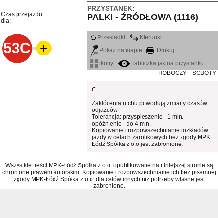
PRZYSTANEK:
Czas przejazdu
PALKI - ŹRÓDŁOWA (1116)
dla:
Przesiadki
Kierunki
53C
Pokaż na mapie
Drukuj
ikony
Tabliczka jak na przystanku
ROBOCZY
SOBOTY
C
Zakłócenia ruchu powodują zmiany czasów
odjazdów
Tolerancja: przyspieszenie - 1 min.
opóźnienie - do 4 min.
Kopiowanie i rozpowszechnianie rozkładów
jazdy w celach zarobkowych bez zgody MPK
Łódź Spółka z o.o jest zabronione.
Wszystkie treści MPK-Łódź Spółka z o.o. opublikowane na niniejszej stronie są
chronione prawem autorskim. Kopiowanie i rozpowszechnianie ich bez pisemnej
zgody MPK-Łódź Spółka z o.o. dla celów innych niż potrzeby własne jest
zabronione.