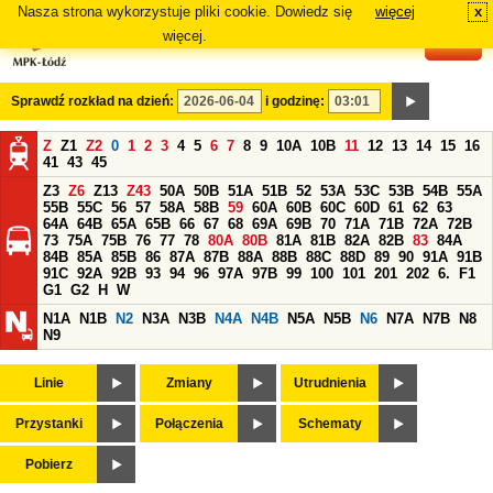
Nasza strona wykorzystuje pliki cookie. Dowiedz się
więcej
x
#
więcej.
Sprawdź rozkład na dzień:
i godzinę:
Z
Z1
Z2
0
1
2
3
4
5
6
7
8
9
10A
10B
11
12
13
14
15
16
41
43
45
Z3
Z6
Z13
Z43
50A
50B
51A
51B
52
53A
53C
53B
54B
55A
55B
55C
56
57
58A
58B
59
60A
60B
60C
60D
61
62
63
64A
64B
65A
65B
66
67
68
69A
69B
70
71A
71B
72A
72B
73
75A
75B
76
77
78
80A
80B
81A
81B
82A
82B
83
84A
84B
85A
85B
86
87A
87B
88A
88B
88C
88D
89
90
91A
91B
91C
92A
92B
93
94
96
97A
97B
99
100
101
201
202
6.
F1
G1
G2
H
W
N1A
N1B
N2
N3A
N3B
N4A
N4B
N5A
N5B
N6
N7A
N7B
N8
N9
Linie
Zmiany
Utrudnienia
Przystanki
Połączenia
Schematy
Pobierz