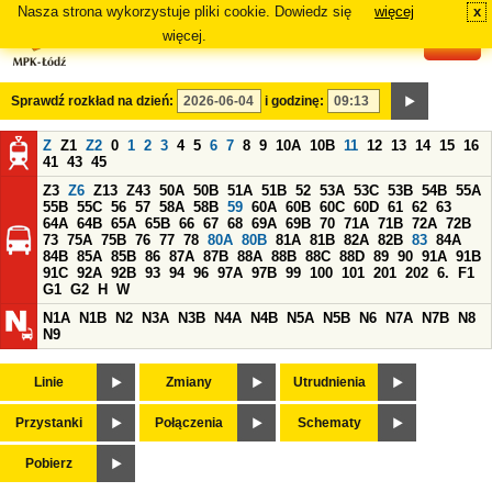
Nasza strona wykorzystuje pliki cookie. Dowiedz się
więcej
x
#
więcej.
Sprawdź rozkład na dzień:
i godzinę:
Z
Z1
Z2
0
1
2
3
4
5
6
7
8
9
10A
10B
11
12
13
14
15
16
41
43
45
Z3
Z6
Z13
Z43
50A
50B
51A
51B
52
53A
53C
53B
54B
55A
55B
55C
56
57
58A
58B
59
60A
60B
60C
60D
61
62
63
64A
64B
65A
65B
66
67
68
69A
69B
70
71A
71B
72A
72B
73
75A
75B
76
77
78
80A
80B
81A
81B
82A
82B
83
84A
84B
85A
85B
86
87A
87B
88A
88B
88C
88D
89
90
91A
91B
91C
92A
92B
93
94
96
97A
97B
99
100
101
201
202
6.
F1
G1
G2
H
W
N1A
N1B
N2
N3A
N3B
N4A
N4B
N5A
N5B
N6
N7A
N7B
N8
N9
Linie
Zmiany
Utrudnienia
Przystanki
Połączenia
Schematy
Pobierz