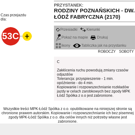
PRZYSTANEK:
RODZINY POZNAŃSKICH - DW.
Czas przejazdu
ŁÓDŹ FABRYCZNA (2170)
dla:
Przesiadki
Kierunki
53C
Pokaż na mapie
Drukuj
ikony
Tabliczka jak na przystanku
ROBOCZY
SOBOTY
C
Zakłócenia ruchu powodują zmiany czasów
odjazdów
Tolerancja: przyspieszenie - 1 min.
opóźnienie - do 4 min.
Kopiowanie i rozpowszechnianie rozkładów
jazdy w celach zarobkowych bez zgody MPK
Łódź Spółka z o.o jest zabronione.
Wszystkie treści MPK-Łódź Spółka z o.o. opublikowane na niniejszej stronie są
chronione prawem autorskim. Kopiowanie i rozpowszechnianie ich bez pisemnej
zgody MPK-Łódź Spółka z o.o. dla celów innych niż potrzeby własne jest
zabronione.