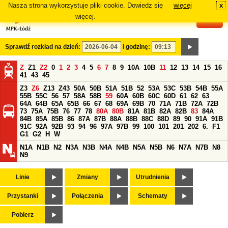
Nasza strona wykorzystuje pliki cookie. Dowiedz się
więcej
x
#
więcej.
Sprawdź rozkład na dzień:
i godzinę:
Z
Z1
Z2
0
1
2
3
4
5
6
7
8
9
10A
10B
11
12
13
14
15
16
41
43
45
Z3
Z6
Z13
Z43
50A
50B
51A
51B
52
53A
53C
53B
54B
55A
55B
55C
56
57
58A
58B
59
60A
60B
60C
60D
61
62
63
64A
64B
65A
65B
66
67
68
69A
69B
70
71A
71B
72A
72B
73
75A
75B
76
77
78
80A
80B
81A
81B
82A
82B
83
84A
84B
85A
85B
86
87A
87B
88A
88B
88C
88D
89
90
91A
91B
91C
92A
92B
93
94
96
97A
97B
99
100
101
201
202
6.
F1
G1
G2
H
W
N1A
N1B
N2
N3A
N3B
N4A
N4B
N5A
N5B
N6
N7A
N7B
N8
N9
Linie
Zmiany
Utrudnienia
Przystanki
Połączenia
Schematy
Pobierz