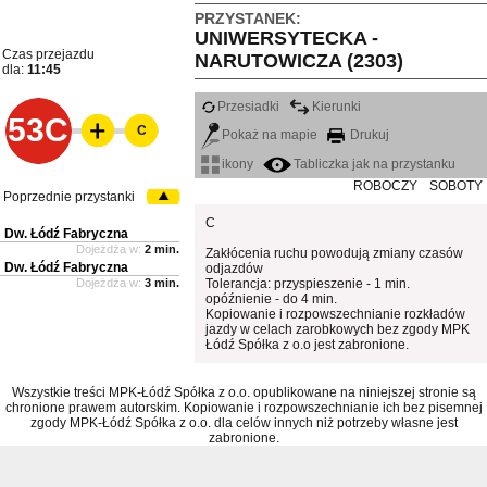
PRZYSTANEK:
UNIWERSYTECKA -
Czas przejazdu
NARUTOWICZA (2303)
dla:
11:45
Przesiadki
Kierunki
53C
C
Pokaż na mapie
Drukuj
ikony
Tabliczka jak na przystanku
ROBOCZY
SOBOTY
Poprzednie przystanki
C
Dw. Łódź Fabryczna
Dojeżdża w:
2 min.
Zakłócenia ruchu powodują zmiany czasów
Dw. Łódź Fabryczna
odjazdów
Dojeżdża w:
3 min.
Tolerancja: przyspieszenie - 1 min.
opóźnienie - do 4 min.
Kopiowanie i rozpowszechnianie rozkładów
jazdy w celach zarobkowych bez zgody MPK
Łódź Spółka z o.o jest zabronione.
Wszystkie treści MPK-Łódź Spółka z o.o. opublikowane na niniejszej stronie są
chronione prawem autorskim. Kopiowanie i rozpowszechnianie ich bez pisemnej
zgody MPK-Łódź Spółka z o.o. dla celów innych niż potrzeby własne jest
zabronione.