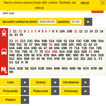
Nasza strona wykorzystuje pliki cookie. Dowiedz się
więcej
x
#
więcej.
Sprawdź rozkład na dzień:
i godzinę:
Z
Z1
Z2
0
1
2
3
4
5
6
7
8
9
10A
10B
11
12
13
14
15
16
41
43
45
Z3
Z6
Z13
Z43
50A
50B
51A
51B
52
53A
53C
53B
54B
55A
55B
55C
56
57
58A
58B
59
60A
60B
60C
60D
61
62
63
64A
64B
65A
65B
66
67
68
69A
69B
70
71A
71B
72A
72B
73
75A
75B
76
77
78
80A
80B
81A
81B
82A
82B
83
84A
84B
85A
85B
86
87A
87B
88A
88B
88C
88D
89
90
91A
91B
91C
92A
92B
93
94
96
97A
97B
99
100
101
201
202
6.
F1
G1
G2
H
W
N1A
N1B
N2
N3A
N3B
N4A
N4B
N5A
N5B
N6
N7A
N7B
N8
N9
Linie
Zmiany
Utrudnienia
Przystanki
Połączenia
Schematy
Pobierz