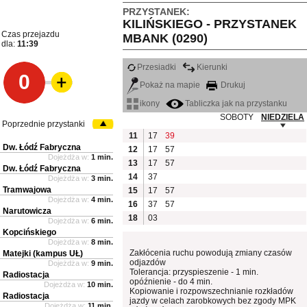
PRZYSTANEK:
KILIŃSKIEGO - PRZYSTANEK
Czas przejazdu
MBANK (0290)
dla:
11:39
Przesiadki
Kierunki
0
Pokaż na mapie
Drukuj
ikony
Tabliczka jak na przystanku
SOBOTY
NIEDZIELA
Poprzednie przystanki
11
17
39
Dw. Łódź Fabryczna
12
17
57
Dojeżdża w:
1 min.
13
17
57
Dw. Łódź Fabryczna
14
37
Dojeżdża w:
3 min.
Tramwajowa
15
17
57
Dojeżdża w:
4 min.
16
37
57
Narutowicza
18
03
Dojeżdża w:
6 min.
Kopcińskiego
Dojeżdża w:
8 min.
Zakłócenia ruchu powodują zmiany czasów
Matejki (kampus UŁ)
odjazdów
Dojeżdża w:
9 min.
Tolerancja: przyspieszenie - 1 min.
Radiostacja
opóźnienie - do 4 min.
Dojeżdża w:
10 min.
Kopiowanie i rozpowszechnianie rozkładów
Radiostacja
jazdy w celach zarobkowych bez zgody MPK
Dojeżdża w:
11 min.