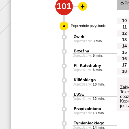
Pr
101
10
Poprzednie przystanki
11
12
Żwirki
13
Dojeżdża w:
3 min.
14
Brzeźna
15
Dojeżdża w:
5 min.
16
17
Pl. Katedralny
Dojeżdża w:
6 min.
18
Kilińskiego
Dojeżdża w:
10 min.
Zakł
Tole
ŁSSE
opóź
Dojeżdża w:
12 min.
Kopi
jest
Przędzalniana
Dojeżdża w:
13 min.
Tymienieckiego
Dojeżdża w:
14 min.