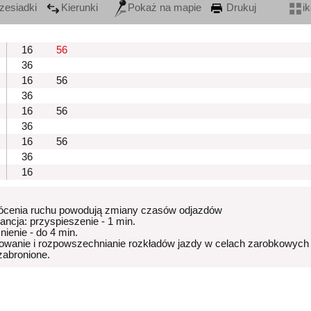
zesiadki
Kierunki
Pokaż na mapie
Drukuj
i
16
56
36
16
56
36
16
56
36
16
56
36
16
ócenia ruchu powodują zmiany czasów odjazdów
rancja: przyspieszenie - 1 min.
nienie - do 4 min.
owanie i rozpowszechnianie rozkładów jazdy w celach zarobkowych
 zabronione.