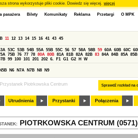
sza strona wykorzystuje pliki cookie. Dowiedz się więcej.
więcej
a pasażera
Bilety
Komunikaty
Reklama
Przetargi
O MPK
0B
11
12
13
14
15
16
41
43
45
53A
53C
53B
54B
55A
55B
55C
56
57
58A
58B
59
60A
60B
60C
60
75A
75B
76
77
78
80A
80B
81A
81B
82A
82B
83
84A
84B
85A
85B
97B
99
100
101
201
202
6.
F1
G1
G2
H
W
N5B
N6
N7A
N7B
N8
N9
Przystanek Piotrkowska Centrum
Sprawdź rozkład na d
Utrudnienia
Przystanki
Połączenia
PIOTRKOWSKA CENTRUM (0571)
STANEK: