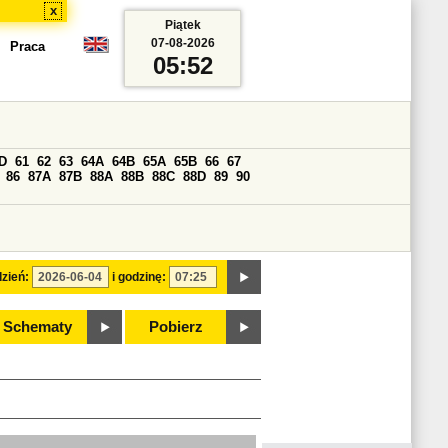
x
Piątek
07-08-2026
Praca
05:52
D
61
62
63
64A
64B
65A
65B
66
67
86
87A
87B
88A
88B
88C
88D
89
90
zień:
i godzinę:
Schematy
Pobierz