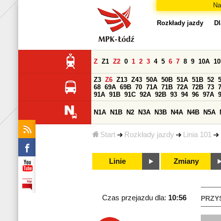
Na
Rozkłady jazdy
Dl
Z
Z1
Z2
0
1
2
3
4
5
6
7
8
9
10A
1
Z3
Z6
Z13
Z43
50A
50B
51A
51B
52
68
69A
69B
70
71A
71B
72A
72B
73
91A
91B
91C
92A
92B
93
94
96
97A
N1A
N1B
N2
N3A
N3B
N4A
N4B
N5A
Start
Rozkłady jazdy
Linia 101
Linie
Zmiany
Czas przejazdu dla:
10:56
PRZY